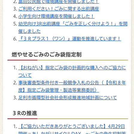
富田公民館で環境講座を開催しました！
ご利用ください！ごみに関する出前講座
小学生向け環境講座を開催しました！
幼児向け3R出前講座「ごみを正しく分けよう！」を開
催しました
『３Ｒプラス１（ワン）』運動を推進しています！
燃やせるごみのごみ袋指定制
【おねがい】指定ごみ袋の計画的な購入へのご協力に
ついて
事後審査型条件付き一般競争入札の公告（【令和８年
度】指定ごみ袋管理・製造等業務委託）
足利市循環型社会社会形成推進地域計画について
３Rの推進
【ご協力いただきありがとうございました】4月29日
開催＝あしかがリサイクルDAY ～ごみの発生抑制等