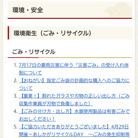
環境・安全
環境衛生（ごみ・リサイクル）
ごみ・リサイクル
7月17日の豪雨災害に伴う「災害ごみ」の受け入れ体
制について
【おねがい】指定ごみ袋の計画的な購入へのご協力に
ついて
【重要！】割れたガラスや刃物の正しい出し方（ごみ
収集作業員が刃物で負傷しました）
【ごみの分け方・出し方】水銀使用製品は有害ごみで
お出しください！
【ご協力いただきありがとうございました】4月29日
開催＝あしかがリサイクルDAY ～ごみの発生抑制等