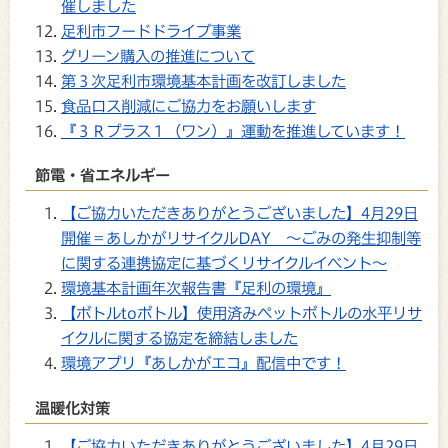
催しました
足利市フードドライブ事業
グリーン購入の推進について
第３次足利市環境基本計画を改訂しました
食品ロス削減にご協力をお願いします
『３Ｒプラス１（ワン）』運動を推進しています！
節電・省エネルギー
【ご協力いただきありがとうございました】4月29日
開催＝あしかがリサイクルDAY ～ごみの発生抑制等
に関する連携協定に基づくリサイクルイベント～
環境基本計画年次報告書『足利の環境』
【ボトルtoボトル】使用済みペットボトルの水平リサ
イクルに関する協定を締結しました
環境アプリ『あしかがエコ』配信中です！
温暖化対策
【ご協力いただきありがとうございました】4月29日