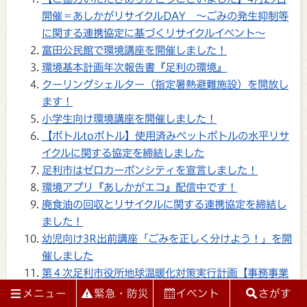
開催＝あしかがリサイクルDAY ～ごみの発生抑制等
に関する連携協定に基づくリサイクルイベント～
富田公民館で環境講座を開催しました！
環境基本計画年次報告書『足利の環境』
クーリングシェルター（指定暑熱避難施設）を開放し
ます！
小学生向け環境講座を開催しました！
【ボトルtoボトル】使用済みペットボトルの水平リサ
イクルに関する協定を締結しました
足利市はゼロカーボンシティを宣言しました！
環境アプリ『あしかがエコ』配信中です！
廃食油の回収とリサイクルに関する連携協定を締結し
ました！
幼児向け3R出前講座「ごみを正しく分けよう！」を開
催しました
第４次足利市役所地球温暖化対策実行計画【事務事業
編】
メニュー
緊急・防災
イベント
さがす
『３Ｒプラス１（ワン）』運動を推進しています！