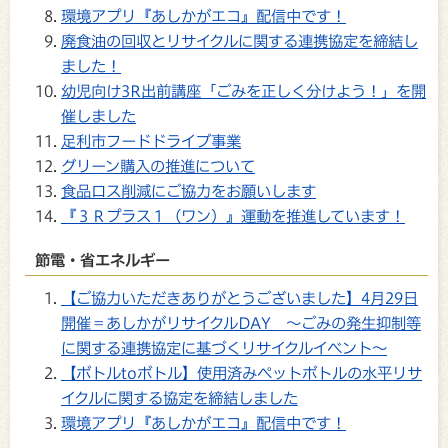
環境アプリ『あしかがエコ』配信中です！
廃食油の回収とリサイクルに関する連携協定を締結し
ました！
幼児向け3R出前講座「ごみを正しく分けよう！」を開
催しました
足利市フードドライブ事業
グリーン購入の推進について
食品ロス削減にご協力をお願いします
『３Ｒプラス１（ワン）』運動を推進しています！
節電・省エネルギー
【ご協力いただきありがとうございました】4月29日
開催＝あしかがリサイクルDAY ～ごみの発生抑制等
に関する連携協定に基づくリサイクルイベント～
【ボトルtoボトル】使用済みペットボトルの水平リサ
イクルに関する協定を締結しました
環境アプリ『あしかがエコ』配信中です！