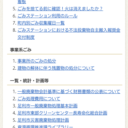
看板
ごみを捨てる前に確認！火は消えましたか？
ごみステーション利用のルール
町内別ごみ収集曜日一覧
ごみステーションにおける不法投棄物自主搬入報奨金
交付制度
事業系ごみ
事業所のごみの処分
建物の解体に伴う残置物の処分について
一覧・統計・計画等
一般廃棄物会計基準に基づく財務書類の公表について
ごみ処理費用について
足利市一般廃棄物処理基本計画
足利市東部クリーンセンター長寿命化総合計画
足利市災害廃棄物処理計画
資源循環推進課ライブラリー