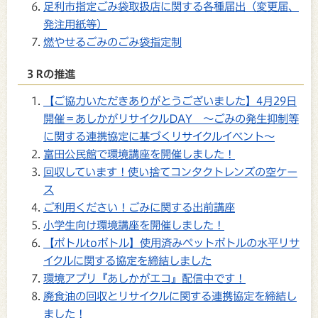
足利市指定ごみ袋取扱店に関する各種届出（変更届、
発注用紙等）
燃やせるごみのごみ袋指定制
３Rの推進
【ご協力いただきありがとうございました】4月29日
開催＝あしかがリサイクルDAY ～ごみの発生抑制等
に関する連携協定に基づくリサイクルイベント～
富田公民館で環境講座を開催しました！
回収しています！使い捨てコンタクトレンズの空ケー
ス
ご利用ください！ごみに関する出前講座
小学生向け環境講座を開催しました！
【ボトルtoボトル】使用済みペットボトルの水平リサ
イクルに関する協定を締結しました
環境アプリ『あしかがエコ』配信中です！
廃食油の回収とリサイクルに関する連携協定を締結し
ました！