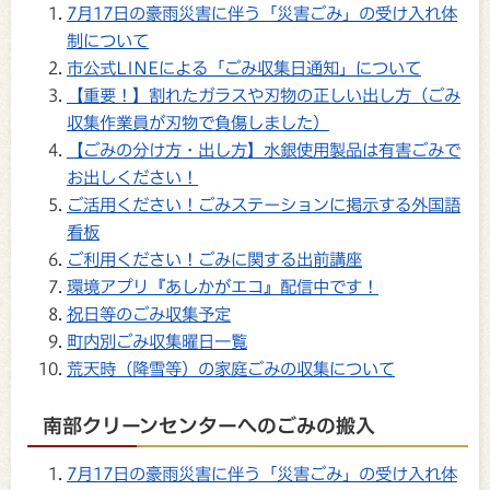
7月17日の豪雨災害に伴う「災害ごみ」の受け入れ体
制について
市公式LINEによる「ごみ収集日通知」について
【重要！】割れたガラスや刃物の正しい出し方（ごみ
収集作業員が刃物で負傷しました）
【ごみの分け方・出し方】水銀使用製品は有害ごみで
お出しください！
ご活用ください！ごみステーションに掲示する外国語
看板
ご利用ください！ごみに関する出前講座
環境アプリ『あしかがエコ』配信中です！
祝日等のごみ収集予定
町内別ごみ収集曜日一覧
荒天時（降雪等）の家庭ごみの収集について
南部クリーンセンターへのごみの搬入
7月17日の豪雨災害に伴う「災害ごみ」の受け入れ体