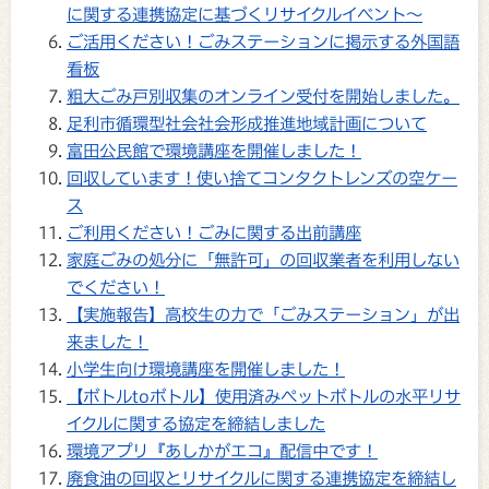
に関する連携協定に基づくリサイクルイベント～
ご活用ください！ごみステーションに掲示する外国語
看板
粗大ごみ戸別収集のオンライン受付を開始しました。
足利市循環型社会社会形成推進地域計画について
富田公民館で環境講座を開催しました！
回収しています！使い捨てコンタクトレンズの空ケー
ス
ご利用ください！ごみに関する出前講座
家庭ごみの処分に「無許可」の回収業者を利用しない
でください！
【実施報告】高校生の力で「ごみステーション」が出
来ました！
小学生向け環境講座を開催しました！
【ボトルtoボトル】使用済みペットボトルの水平リサ
イクルに関する協定を締結しました
環境アプリ『あしかがエコ』配信中です！
廃食油の回収とリサイクルに関する連携協定を締結し