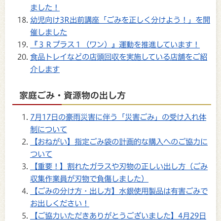
ました！
幼児向け3R出前講座「ごみを正しく分けよう！」を開
催しました
『３Ｒプラス１（ワン）』運動を推進しています！
食品トレイなどの店頭回収を実施している店舗をご紹
介します
家庭ごみ・資源物の出し方
7月17日の豪雨災害に伴う「災害ごみ」の受け入れ体
制について
【おねがい】指定ごみ袋の計画的な購入へのご協力に
ついて
【重要！】割れたガラスや刃物の正しい出し方（ごみ
収集作業員が刃物で負傷しました）
【ごみの分け方・出し方】水銀使用製品は有害ごみで
お出しください！
【ご協力いただきありがとうございました】4月29日