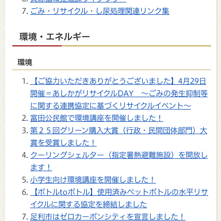
ごみ・リサイクル・し尿処理関連リンク集
環境・エネルギー
環境
【ご協力いただきありがとうございました】4月29日
開催＝あしかがリサイクルDAY ～ごみの発生抑制等
に関する連携協定に基づくリサイクルイベント～
富田公民館で環境講座を開催しました！
第２５回グリーン購入大賞（行政・民間団体部門）大
賞を受賞しました！
クーリングシェルター（指定暑熱避難施設）を開放し
ます！
小学生向け環境講座を開催しました！
【ボトルtoボトル】使用済みペットボトルの水平リサ
イクルに関する協定を締結しました
足利市はゼロカーボンシティを宣言しました！