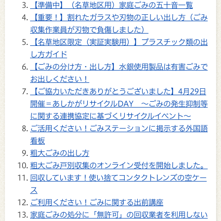
【準備中】（名草地区用）家庭ごみの五十音一覧
【重要！】割れたガラスや刃物の正しい出し方（ごみ
収集作業員が刃物で負傷しました）
【名草地区限定（実証実験用）】プラスチック類の出
し方ガイド
【ごみの分け方・出し方】水銀使用製品は有害ごみで
お出しください！
【ご協力いただきありがとうございました】4月29日
開催＝あしかがリサイクルDAY ～ごみの発生抑制等
に関する連携協定に基づくリサイクルイベント～
ご活用ください！ごみステーションに掲示する外国語
看板
粗大ごみの出し方
粗大ごみ戸別収集のオンライン受付を開始しました。
回収しています！使い捨てコンタクトレンズの空ケー
ス
ご利用ください！ごみに関する出前講座
家庭ごみの処分に「無許可」の回収業者を利用しない