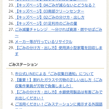
【キッズページ】04ごみが減らないとどうなる？
【キッズページ】03南部クリーンセンター
【キッズページ】02ごみの分け方・出し方
【キッズページ】01足利市のごみの量
ごみ減量チャレンジ ～分ければ資源・燃やせばごみ
～
メーカー等が行っているリサイクル
【ごみの分け方・出し方】使用済小型家電を回収しま
す
ごみステーション
市公式LINEによる「ごみ収集日通知」について
【重要！】割れたガラスや刃物の正しい出し方（ごみ
収集作業員が刃物で負傷しました）
【ごみの分け方・出し方】水銀使用製品は有害ごみで
お出しください！
ご活用ください！ごみステーションに掲示する外国語