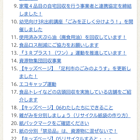
家電４品目の自宅回収を行う事業者と連携協定を締結
しました！
幼児向け3R出前講座「ごみを正しく分けよう！」を開
催しました
使用済み天ぷら油（廃食用油）を回収しています！
食品ロス削減にご協力をお願いします
『３Ｒプラス１（ワン）』運動を推進しています！
資源物集団回収事業
【キッズページ】「足利市のごみのようす」を更新し
ました！
エコキャップ運動
食品トレイなどの店頭回収を実施している店舗をご紹
介します
【キッズページ】06わたしたちにできること
雑がみを分別しましょう（リサイクル紙袋の作り方）
紙パックマークをご確認ください
紙の分別「禁忌品」は、資源物に混ぜないで！
【キッズページ】05リサイクルすると・・・