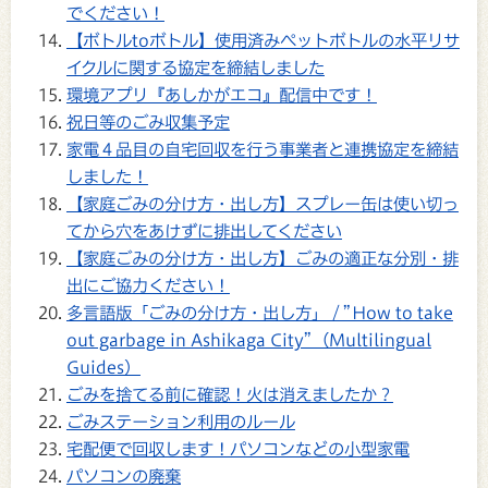
でください！
【ボトルtoボトル】使用済みペットボトルの水平リサ
イクルに関する協定を締結しました
環境アプリ『あしかがエコ』配信中です！
祝日等のごみ収集予定
家電４品目の自宅回収を行う事業者と連携協定を締結
しました！
【家庭ごみの分け方・出し方】スプレー缶は使い切っ
てから穴をあけずに排出してください
【家庭ごみの分け方・出し方】ごみの適正な分別・排
出にご協力ください！
多言語版「ごみの分け方・出し方」 / ”How to take
out garbage in Ashikaga City”（Multilingual
Guides）
ごみを捨てる前に確認！火は消えましたか？
ごみステーション利用のルール
宅配便で回収します！パソコンなどの小型家電
パソコンの廃棄