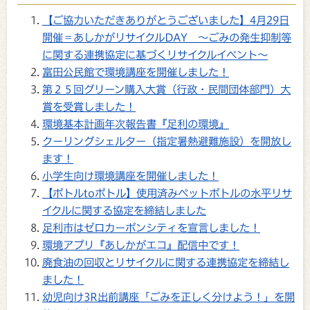
【ご協力いただきありがとうございました】4月29日
開催＝あしかがリサイクルDAY ～ごみの発生抑制等
に関する連携協定に基づくリサイクルイベント～
富田公民館で環境講座を開催しました！
第２５回グリーン購入大賞（行政・民間団体部門）大
賞を受賞しました！
環境基本計画年次報告書『足利の環境』
クーリングシェルター（指定暑熱避難施設）を開放し
ます！
小学生向け環境講座を開催しました！
【ボトルtoボトル】使用済みペットボトルの水平リサ
イクルに関する協定を締結しました
足利市はゼロカーボンシティを宣言しました！
環境アプリ『あしかがエコ』配信中です！
廃食油の回収とリサイクルに関する連携協定を締結し
ました！
幼児向け3R出前講座「ごみを正しく分けよう！」を開