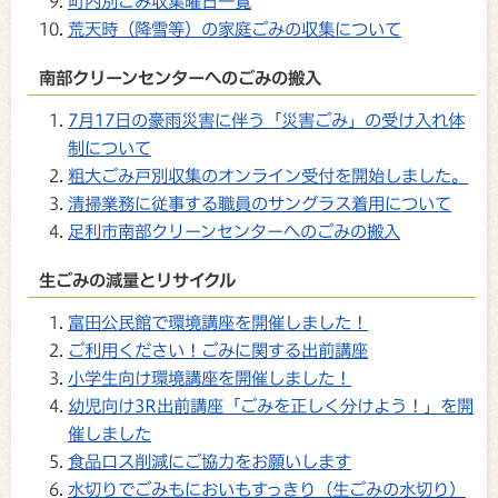
町内別ごみ収集曜日一覧
荒天時（降雪等）の家庭ごみの収集について
南部クリーンセンターへのごみの搬入
7月17日の豪雨災害に伴う「災害ごみ」の受け入れ体
制について
粗大ごみ戸別収集のオンライン受付を開始しました。
清掃業務に従事する職員のサングラス着用について
足利市南部クリーンセンターへのごみの搬入
生ごみの減量とリサイクル
富田公民館で環境講座を開催しました！
ご利用ください！ごみに関する出前講座
小学生向け環境講座を開催しました！
幼児向け3R出前講座「ごみを正しく分けよう！」を開
催しました
食品ロス削減にご協力をお願いします
水切りでごみもにおいもすっきり（生ごみの水切り）