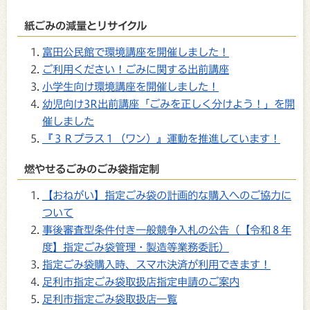
紙ごみの減量とリサイクル
富田公民館で環境講座を開催しました！
ご利用ください！ごみに関する出前講座
小学生向け環境講座を開催しました！
幼児向け3R出前講座「ごみを正しく分けよう！」を開
催しました
『３Ｒプラス１（ワン）』運動を推進しています！
燃やせるごみのごみ袋指定制
【おねがい】指定ごみ袋の計画的な購入へのご協力に
ついて
事後審査型条件付き一般競争入札の公告（【令和８年
度】指定ごみ袋管理・製造等業務委託）
指定ごみ袋購入時、スマホ決済が利用できます！
足利市指定ごみ袋取扱店指定申請のご案内
足利市指定ごみ袋取扱店一覧