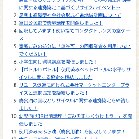
に関する連携協定に基づくリサイクルイベント～
足利市循環型社会社会形成推進地域計画について
富田公民館で環境講座を開催しました！
回収しています！使い捨てコンタクトレンズの空ケー
ス
家庭ごみの処分に「無許可」の回収業者を利用しない
でください！
小学生向け環境講座を開催しました！
【ボトルtoボトル】使用済みペットボトルの水平リサ
イクルに関する協定を締結しました
リユース促進に向け株式会社マーケットエンタープラ
イズと連携協定を締結しました！
廃食油の回収とリサイクルに関する連携協定を締結し
ました！
幼児向け3R出前講座「ごみを正しく分けよう！」を開
催しました
使用済み天ぷら油（廃食用油）を回収しています！