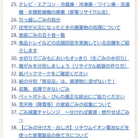
テレビ・エアコン・冷蔵庫・冷凍庫・ワイン庫・洗濯
機・衣類乾燥機の廃棄（家電リサイクル法）
引っ越しごみの処分
住宅が火災になったときの廃棄物の処理について
家庭ごみの五十音一覧
食品トレイなどの店頭回収を実施している店舗をご紹
介します
水切りでごみもにおいもすっきり（生ごみの水切り）
雑がみを分別しましょう（リサイクル紙袋の作り方）
紙パックマークをご確認ください
紙の分別「禁忌品」は、資源物に混ぜないで！
収集、処理できないごみ
ペットボトル・びんの適正な排出にご協力ください
荒天時（降雪等）の家庭ごみの収集について
ごみ減量チャレンジ ～分ければ資源・燃やせばごみ
～
【ごみの分け方・出し方】リチウムイオン電池などを
使った家電製品の捨て方について