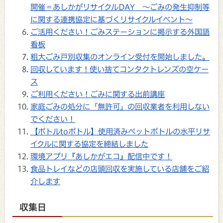
開催＝あしかがリサイクルDAY ～ごみの発生抑制等
に関する連携協定に基づくリサイクルイベント～
ご活用ください！ごみステーションに掲示する外国語
看板
粗大ごみ戸別収集のオンライン受付を開始しました。
回収しています！使い捨てコンタクトレンズの空ケー
ス
ご利用ください！ごみに関する出前講座
家庭ごみの処分に「無許可」の回収業者を利用しない
でください！
【ボトルtoボトル】使用済みペットボトルの水平リサ
イクルに関する協定を締結しました
環境アプリ『あしかがエコ』配信中です！
食品トレイなどの店頭回収を実施している店舗をご紹
介します
収集日