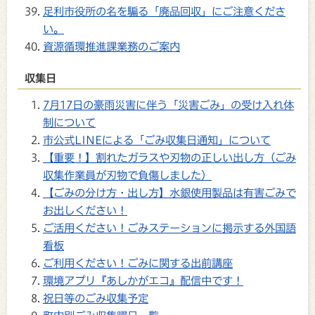
足利市役所の名を騙る「廃品回収」にご注意くださ
い。
資源循環推進課業務のご案内
収集日
7月17日の豪雨災害に伴う「災害ごみ」の受け入れ体
制について
市公式LINEによる「ごみ収集日通知」について
【重要！】割れたガラスや刃物の正しい出し方（ごみ
収集作業員が刃物で負傷しました）
【ごみの分け方・出し方】水銀使用製品は有害ごみで
お出しください！
ご活用ください！ごみステーションに掲示する外国語
看板
ご利用ください！ごみに関する出前講座
環境アプリ『あしかがエコ』配信中です！
祝日等のごみ収集予定