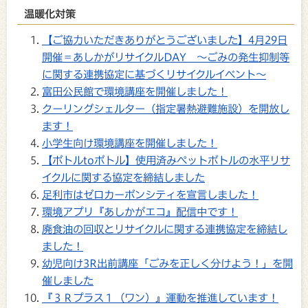
温暖化対策
【ご協力いただきありがとうございました】4月29日
開催＝あしかがリサイクルDAY ～ごみの発生抑制等
に関する連携協定に基づくリサイクルイベント～
富田公民館で環境講座を開催しました！
クーリングシェルター（指定暑熱避難施設）を開放し
ます！
小学生向け環境講座を開催しました！
【ボトルtoボトル】使用済みペットボトルの水平リサ
イクルに関する協定を締結しました
足利市はゼロカーボンシティを宣言しました！
環境アプリ『あしかがエコ』配信中です！
廃食油の回収とリサイクルに関する連携協定を締結し
ました！
幼児向け3R出前講座「ごみを正しく分けよう！」を開
催しました
『３Ｒプラス１（ワン）』運動を推進しています！