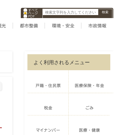
すべて
ページ
PDF
ID
観光
都市整備
環境・安全
市政情報
よく利用されるメニュー
戸籍・住民票
医療保険・年金
税金
ごみ
マイナンバー
医療・健康