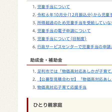
児童手当について
令和６年10月分(12月振込分)から児
所得超過のため児童手当を受給していな
児童手当の電子申請について
児童手当について(旧制度)
行政サービスセンターで児童手当の申請
助成金・補助金
足利市では「物価高対応あしかが子育て
【公募型見積合わせ】「物価高対応あし
物価高対応子育て応援手当
ひとり親家庭