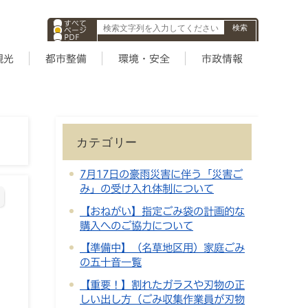
すべて
ページ
PDF
ID
観光
都市整備
環境・安全
市政情報
カテゴリー
7月17日の豪雨災害に伴う「災害ご
み」の受け入れ体制について
【おねがい】指定ごみ袋の計画的な
購入へのご協力について
【準備中】（名草地区用）家庭ごみ
の五十音一覧
【重要！】割れたガラスや刃物の正
しい出し方（ごみ収集作業員が刃物