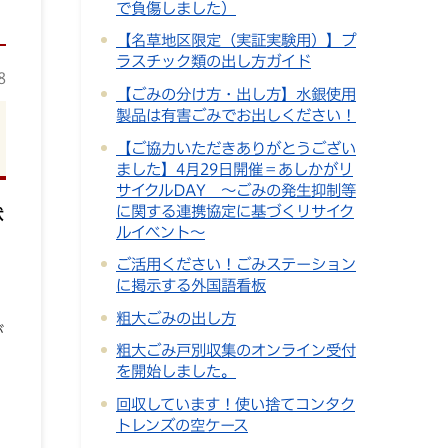
で負傷しました）
【名草地区限定（実証実験用）】プ
ラスチック類の出し方ガイド
8
【ごみの分け方・出し方】水銀使用
製品は有害ごみでお出しください！
【ご協力いただきありがとうござい
ました】4月29日開催＝あしかがリ
サイクルDAY ～ごみの発生抑制等
に関する連携協定に基づくリサイク
状
ルイベント～
ご活用ください！ごみステーション
に掲示する外国語看板
粗大ごみの出し方
が
粗大ごみ戸別収集のオンライン受付
を開始しました。
回収しています！使い捨てコンタク
トレンズの空ケース