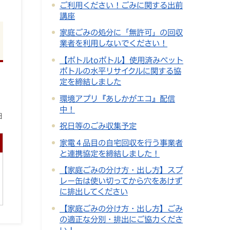
ご利用ください！ごみに関する出前
講座
家庭ごみの処分に「無許可」の回収
業者を利用しないでください！
【ボトルtoボトル】使用済みペット
ボトルの水平リサイクルに関する協
定を締結しました
環境アプリ『あしかがエコ』配信
中！
日
祝日等のごみ収集予定
家電４品目の自宅回収を行う事業者
と連携協定を締結しました！
【家庭ごみの分け方・出し方】スプ
レー缶は使い切ってから穴をあけず
に排出してください
【家庭ごみの分け方・出し方】ごみ
の適正な分別・排出にご協力くださ
い！