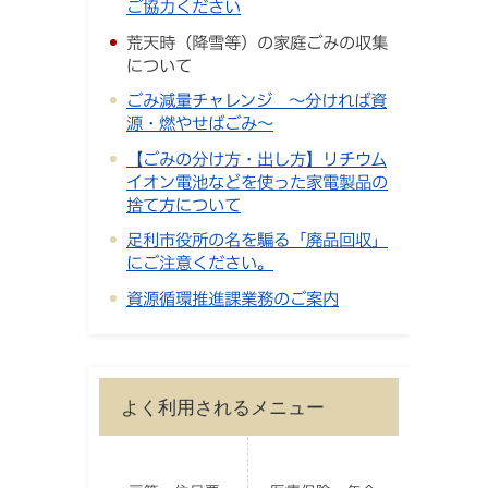
ご協力ください
荒天時（降雪等）の家庭ごみの収集
について
ごみ減量チャレンジ ～分ければ資
源・燃やせばごみ～
【ごみの分け方・出し方】リチウム
イオン電池などを使った家電製品の
捨て方について
足利市役所の名を騙る「廃品回収」
にご注意ください。
資源循環推進課業務のご案内
よく利用されるメニュー