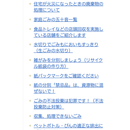
住宅が火災になったときの廃棄物の
処理について
家庭ごみの五十音一覧
食品トレイなどの店頭回収を実施し
ている店舗をご紹介します
水切りでごみもにおいもすっきり
（生ごみの水切り）
雑がみを分別しましょう（リサイク
ル紙袋の作り方）
紙パックマークをご確認ください
紙の分別「禁忌品」は、資源物に混
ぜないで！
ごみの不法投棄は犯罪です！（不法
投棄防止対策）
収集、処理できないごみ
ペットボトル・びんの適正な排出に