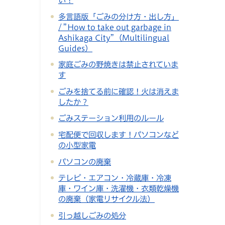
多言語版「ごみの分け方・出し方」
/ ”How to take out garbage in
Ashikaga City”（Multilingual
Guides）
家庭ごみの野焼きは禁止されていま
す
ごみを捨てる前に確認！火は消えま
したか？
ごみステーション利用のルール
宅配便で回収します！パソコンなど
の小型家電
パソコンの廃棄
テレビ・エアコン・冷蔵庫・冷凍
庫・ワイン庫・洗濯機・衣類乾燥機
の廃棄（家電リサイクル法）
引っ越しごみの処分