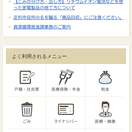
【ごみの分け方・出し方】リチウムイオン電池などを使
った家電製品の捨て方について
足利市役所の名を騙る「廃品回収」にご注意ください。
資源循環推進課業務のご案内
よく利用されるメニュー
戸籍・住民票
医療保険・年金
税金
ごみ
マイナンバー
医療・健康