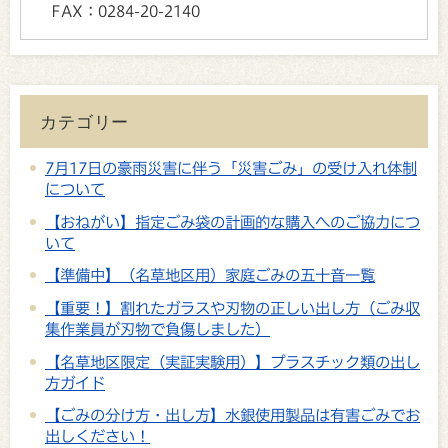
FAX：
0284-20-2140
カテゴリー
7月17日の豪雨災害に伴う「災害ごみ」の受け入れ体制
について
【おねがい】指定ごみ袋の計画的な購入へのご協力につ
いて
【準備中】（名草地区用）家庭ごみの五十音一覧
【重要！】割れたガラスや刃物の正しい出し方（ごみ収
集作業員が刃物で負傷しました）
【名草地区限定（実証実験用）】プラスチック類の出し
方ガイド
【ごみの分け方・出し方】水銀使用製品は有害ごみでお
出しください！