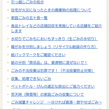
引っ越しごみの処分
住宅が火災になったときの廃棄物の処理について
家庭ごみの五十音一覧
食品トレイなどの店頭回収を実施している店舗をご紹介
します
水切りでごみもにおいもすっきり（生ごみの水切り）
雑がみを分別しましょう（リサイクル紙袋の作り方）
紙パックマークをご確認ください
紙の分別「禁忌品」は、資源物に混ぜないで！
ごみの不法投棄は犯罪です！（不法投棄防止対策）
収集、処理できないごみ
ペットボトル・びんの適正な排出にご協力ください
荒天時（降雪等）の家庭ごみの収集について
ごみ減量チャレンジ ～分ければ資源・燃やせばごみ～