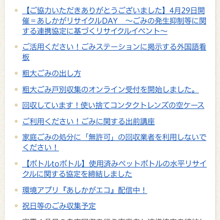
【ご協力いただきありがとうございました】4月29日開
催＝あしかがリサイクルDAY ～ごみの発生抑制等に関
する連携協定に基づくリサイクルイベント～
ご活用ください！ごみステーションに掲示する外国語看
板
粗大ごみの出し方
粗大ごみ戸別収集のオンライン受付を開始しました。
回収しています！使い捨てコンタクトレンズの空ケース
ご利用ください！ごみに関する出前講座
家庭ごみの処分に「無許可」の回収業者を利用しないで
ください！
【ボトルtoボトル】使用済みペットボトルの水平リサイ
クルに関する協定を締結しました
環境アプリ『あしかがエコ』配信中！
祝日等のごみ収集予定