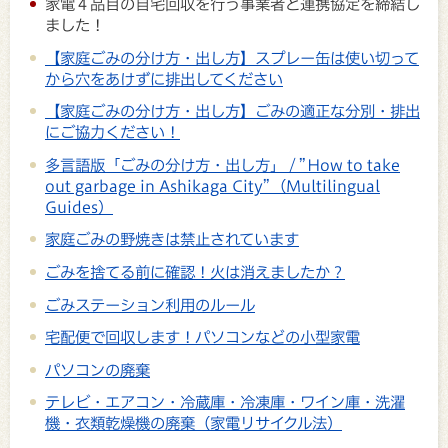
家電４品目の自宅回収を行う事業者と連携協定を締結し
ました！
【家庭ごみの分け方・出し方】スプレー缶は使い切って
から穴をあけずに排出してください
【家庭ごみの分け方・出し方】ごみの適正な分別・排出
にご協力ください！
多言語版「ごみの分け方・出し方」 / ”How to take
out garbage in Ashikaga City”（Multilingual
Guides）
家庭ごみの野焼きは禁止されています
ごみを捨てる前に確認！火は消えましたか？
ごみステーション利用のルール
宅配便で回収します！パソコンなどの小型家電
パソコンの廃棄
テレビ・エアコン・冷蔵庫・冷凍庫・ワイン庫・洗濯
機・衣類乾燥機の廃棄（家電リサイクル法）