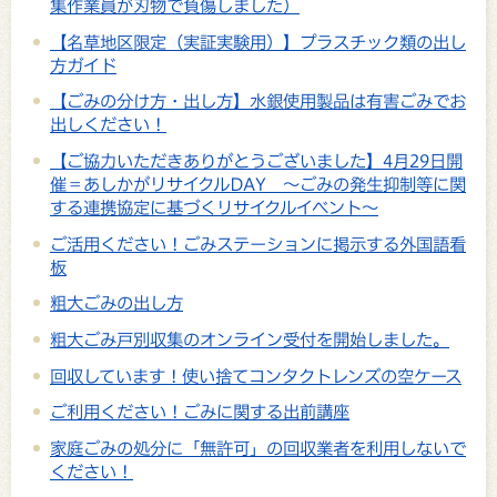
集作業員が刃物で負傷しました）
【名草地区限定（実証実験用）】プラスチック類の出し
方ガイド
【ごみの分け方・出し方】水銀使用製品は有害ごみでお
出しください！
【ご協力いただきありがとうございました】4月29日開
催＝あしかがリサイクルDAY ～ごみの発生抑制等に関
する連携協定に基づくリサイクルイベント～
ご活用ください！ごみステーションに掲示する外国語看
板
粗大ごみの出し方
粗大ごみ戸別収集のオンライン受付を開始しました。
回収しています！使い捨てコンタクトレンズの空ケース
ご利用ください！ごみに関する出前講座
家庭ごみの処分に「無許可」の回収業者を利用しないで
ください！