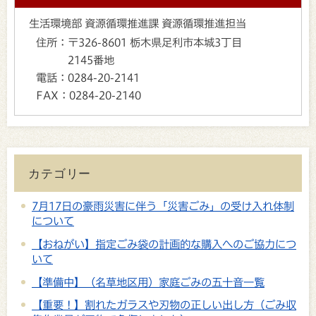
生活環境部 資源循環推進課 資源循環推進担当
住所：
〒326-8601 栃木県足利市本城3丁目
2145番地
電話：
0284-20-2141
FAX：
0284-20-2140
カテゴリー
7月17日の豪雨災害に伴う「災害ごみ」の受け入れ体制
について
【おねがい】指定ごみ袋の計画的な購入へのご協力につ
いて
【準備中】（名草地区用）家庭ごみの五十音一覧
【重要！】割れたガラスや刃物の正しい出し方（ごみ収