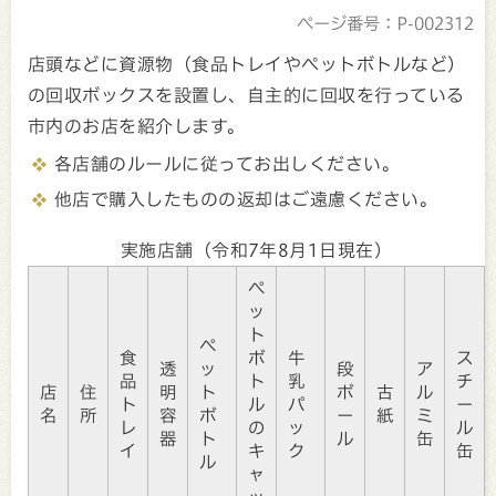
ページ番号：P-002312
店頭などに資源物（食品トレイやペットボトルなど）
の回収ボックスを設置し、自主的に回収を行っている
市内のお店を紹介します。
各店舗のルールに従ってお出しください。
他店で購入したものの返却はご遠慮ください。
実施店舗（令和7年8月1日現在）
ペ
ッ
ト
ペ
食
ボ
牛
ス
透
ッ
段
ア
品
ト
乳
チ
店
住
明
ト
ボ
古
ル
ト
ル
パ
ー
名
所
容
ボ
ー
紙
ミ
レ
の
ッ
ル
器
ト
ル
缶
イ
キ
ク
缶
ル
ャ