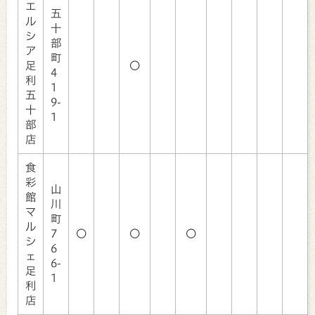
エ
五
ル
十
シ
部
ア
町
足
〇
4
利
1
五
9-
十
1
部
店
食
彩
山
館
川
マ
町
ル
7
〇
〇
〇
シ
6
ェ
6-
足
1
利
店