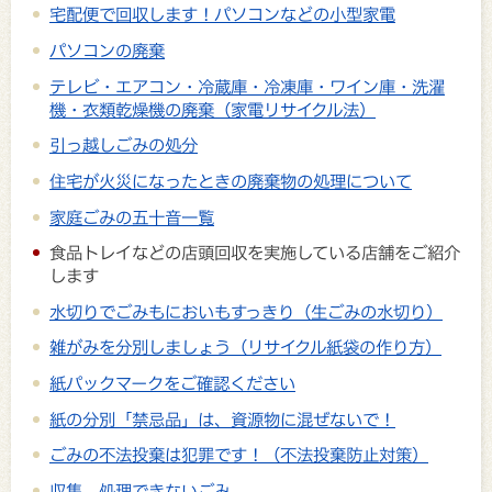
宅配便で回収します！パソコンなどの小型家電
パソコンの廃棄
テレビ・エアコン・冷蔵庫・冷凍庫・ワイン庫・洗濯
機・衣類乾燥機の廃棄（家電リサイクル法）
引っ越しごみの処分
住宅が火災になったときの廃棄物の処理について
家庭ごみの五十音一覧
食品トレイなどの店頭回収を実施している店舗をご紹介
します
水切りでごみもにおいもすっきり（生ごみの水切り）
雑がみを分別しましょう（リサイクル紙袋の作り方）
紙パックマークをご確認ください
紙の分別「禁忌品」は、資源物に混ぜないで！
ごみの不法投棄は犯罪です！（不法投棄防止対策）
収集、処理できないごみ