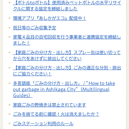
【ボトルtoボトル】使用済みペットボトルの水平リサイ
クルに関する協定を締結しました
環境アプリ『あしかがエコ』配信中！
祝日等のごみ収集予定
家電４品目の自宅回収を行う事業者と連携協定を締結し
ました！
【家庭ごみの分け方・出し方】スプレー缶は使い切って
から穴をあけずに排出してください
【家庭ごみの分け方・出し方】ごみの適正な分別・排出
にご協力ください！
多言語版「ごみの分け方・出し方」 / ”How to take
out garbage in Ashikaga City”（Multilingual
Guides）
家庭ごみの野焼きは禁止されています
ごみを捨てる前に確認！火は消えましたか？
ごみステーション利用のルール