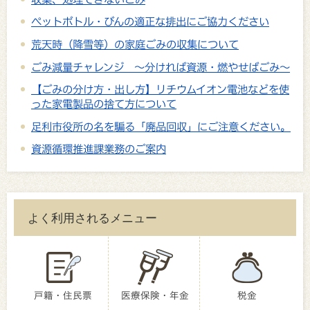
ペットボトル・びんの適正な排出にご協力ください
荒天時（降雪等）の家庭ごみの収集について
ごみ減量チャレンジ ～分ければ資源・燃やせばごみ～
【ごみの分け方・出し方】リチウムイオン電池などを使
った家電製品の捨て方について
足利市役所の名を騙る「廃品回収」にご注意ください。
資源循環推進課業務のご案内
よく利用されるメニュー
戸籍・住民票
医療保険・年金
税金