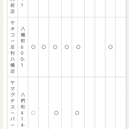
前
1
店
ヤ
オ
八
コ
幡
ー
町
足
6
〇
〇
〇
〇
〇
〇
利
0
八
0-
幡
1
店
ヤ
マ
グ
八
チ
椚
ス
町
ー
4
○
〇
〇
パ
1
ー
4-