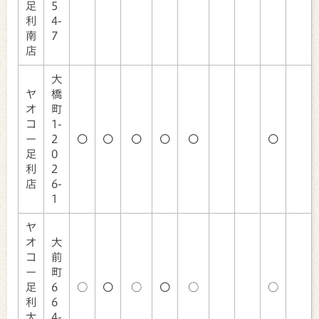
足
5
利
4-
南
7
店
大
ヤ
橋
オ
町
コ
1-
ー
2
〇
〇
〇
〇
〇
〇
足
0
利
2
店
6-
1
ヤ
オ
大
コ
前
ー
町
足
6
○
〇
○
〇
○
○
利
6
大
4-