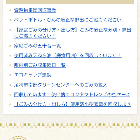
資源物集団回収事業
ペットボトル・びんの適正な排出にご協力ください
【家庭ごみの分け方・出し方】ごみの適正な分別・排出
にご協力ください！
家庭ごみの五十音一覧
使用済み天ぷら油（廃食用油）を回収しています！
町内別ごみ収集曜日一覧
エコキャップ運動
足利市南部クリーンセンターへのごみの搬入
回収しています！使い捨てコンタクトレンズの空ケース
【ごみの分け方・出し方】使用済小型家電を回収します