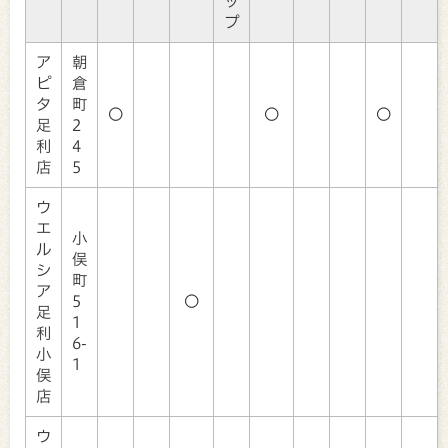
ッ
プ
ア
朝
ピ
倉
タ
町
〇
〇
〇
足
2
利
4
店
5
ウ
エ
小
ル
俣
シ
町
ア
5
〇
足
1
利
6-
小
1
俣
店
ウ