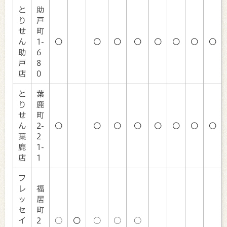
と
助
り
戸
せ
町
ん
1-
〇
〇
〇
〇
〇
〇
〇
〇
助
6
戸
8
店
0
と
葉
り
鹿
せ
町
ん
2-
〇
〇
〇
〇
〇
〇
〇
〇
葉
2
鹿
1-
店
1
フ
レ
福
ッ
居
セ
町
イ
2
○
〇
○
○
○