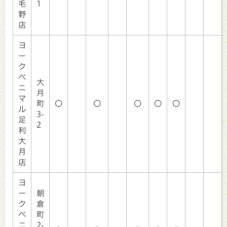
毛
1
野
店
ヨ
ー
ク
ベ
大
ニ
月
マ
町
〇
〇
〇
〇
〇
ル
3-
足
2
利
大
月
店
ヨ
ー
朝
ク
倉
ベ
町
ニ
2-