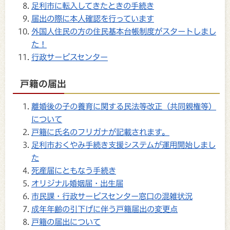
足利市に転入してきたときの手続き
届出の際に本人確認を行っています
外国人住民の方の住民基本台帳制度がスタートしまし
た！
行政サービスセンター
戸籍の届出
離婚後の子の養育に関する民法等改正（共同親権等）
について
戸籍に氏名のフリガナが記載されます。
足利市おくやみ手続き支援システムが運用開始しまし
た
死産届にともなう手続き
オリジナル婚姻届・出生届
市民課・行政サービスセンター窓口の混雑状況
成年年齢の引下げに伴う戸籍届出の変更点
戸籍の届出について