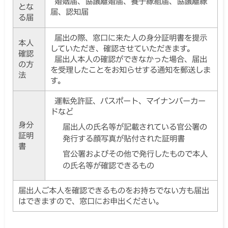
婚姻届、協議離婚届、養子縁組届、協議離縁
とな
届、認知届
る届
届出の際、窓口に来た人の身分証明書を提示
本人
していただき、確認させていただきます。
確認
届出人本人の確認ができなかった場合、届出
の方
を受理したことをお知らせする通知を郵送しま
法
す。
運転免許証、パスポート、マイナンバーカー
ドなど
身分
届出人の氏名等が記載されている官公署の
証明
発行する顔写真が貼付された証明書
書
官公署およびその他で発行したもので本人
の氏名等が確認できるもの
届出人ご本人を確認できるものをお持ちでない方も届出
はできますので、窓口にお申出ください。