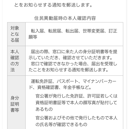
とをお知らせする通知を郵送します。
住民異動届時の本人確認内容
対象
転入届、転居届、転出届、世帯変更届、訂正
とな
願等
る届
本人
届出の際、窓口に来た人の身分証明書等を提
確認
示していただき、確認させていただきます。
の方
窓口で確認できなかった場合、届出を受理し
法
たことをお知らせする通知を郵送します。
運転免許証、パスポート、マイナンバーカー
ド、資格確認書、年金手帳など。
官公署が発行した免許証、許可証若しくは
身分
資格証明書証等で本人の顔写真が貼付して
証明
あるもの
書等
官公署およびその他で発行したもので本人
の氏名等が確認できるもの