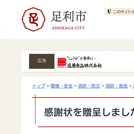
広告
トップ
>
環境・安全
>
消防・防災
>
消防・救急
>
感謝状を贈呈しまし