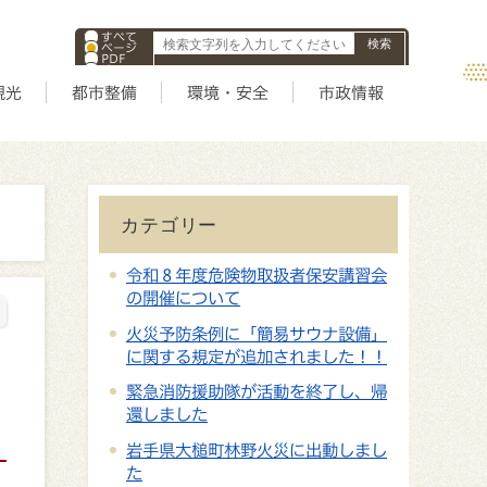
すべて
ページ
PDF
ID
観光
都市整備
環境・安全
市政情報
カテゴリー
令和８年度危険物取扱者保安講習会
の開催について
火災予防条例に「簡易サウナ設備」
に関する規定が追加されました！！
緊急消防援助隊が活動を終了し、帰
還しました
岩手県大槌町林野火災に出動しまし
た