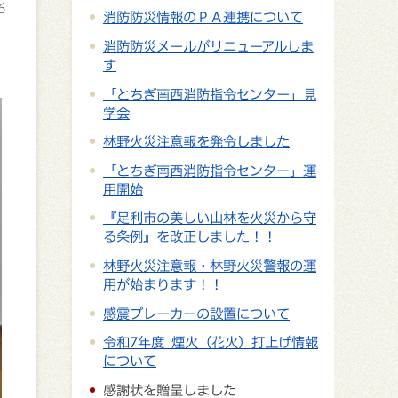
6
消防防災情報のＰＡ連携について
消防防災メールがリニューアルしま
す
「とちぎ南西消防指令センター」見
学会
林野火災注意報を発令しました
「とちぎ南西消防指令センター」運
用開始
『足利市の美しい山林を火災から守
る条例』を改正しました！！
林野火災注意報・林野火災警報の運
用が始まります！！
感震ブレーカーの設置について
令和7年度 煙火（花火）打上げ情報
について
感謝状を贈呈しました