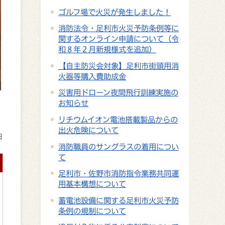
ゴルフ場で火災が発生しました！
消防法令・足利市火災予防条例等に
関するオンライン申請について（令
和８年２月新規様式を追加）
【自主防災会対象】足利市街頭用消
火器等購入費助成金
災害用ドローン夜間飛行訓練実施の
お知らせ
リチウムイオン電池搭載製品からの
出火危険について
日
消防職員のサングラスの着用につい
て
足利市・佐野市消防指令業務共同運
用基本構想について
蓄電池設備に関する足利市火災予防
条例の規制について