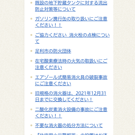
既設の地下貯蔵タンクに対する流出
防止対策等について
ガソリン携行缶の取り扱いにご注意
ください！！
ご協力ください 消火栓の点検につい
て
足利市の防火団体
在宅酸素療法時の火気の取扱いにご
注意ください
エアゾール式簡易消火具の破裂事故
にご注意ください
旧規格の消火器は、2021年12月31
日までに交換してください！
二酸化炭素消火設備の事故にご注意
ください！！
不要な消火器の処分方法について