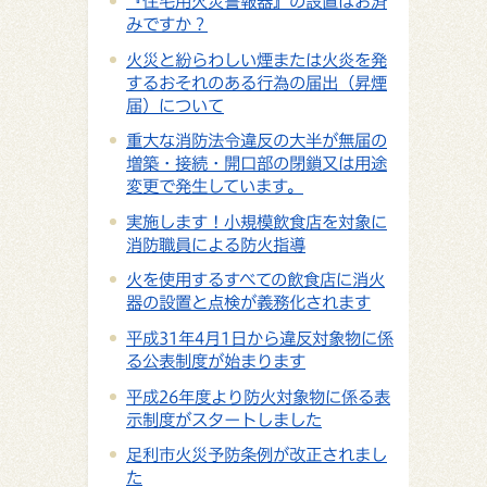
『住宅用火災警報器』の設置はお済
みですか？
火災と紛らわしい煙または火炎を発
するおそれのある行為の届出（昇煙
届）について
重大な消防法令違反の大半が無届の
増築・接続・開口部の閉鎖又は用途
変更で発生しています。
実施します！小規模飲食店を対象に
消防職員による防火指導
火を使用するすべての飲食店に消火
器の設置と点検が義務化されます
平成31年4月1日から違反対象物に係
る公表制度が始まります
平成26年度より防火対象物に係る表
示制度がスタートしました
足利市火災予防条例が改正されまし
た