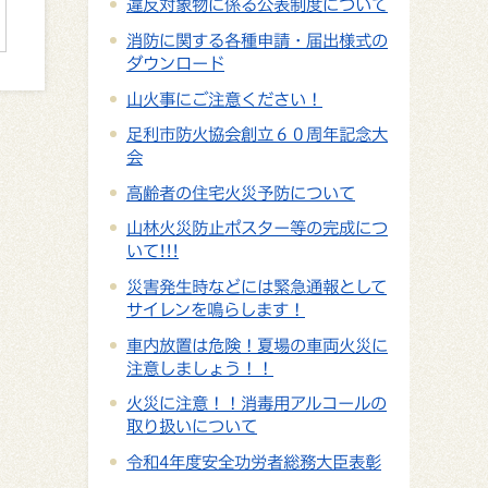
違反対象物に係る公表制度について
消防に関する各種申請・届出様式の
ダウンロード
山火事にご注意ください！
足利市防火協会創立６０周年記念大
会
高齢者の住宅火災予防について
山林火災防止ポスター等の完成につ
いて!!!
災害発生時などには緊急通報として
サイレンを鳴らします！
車内放置は危険！夏場の車両火災に
注意しましょう！！
火災に注意！！消毒用アルコールの
取り扱いについて
令和4年度安全功労者総務大臣表彰