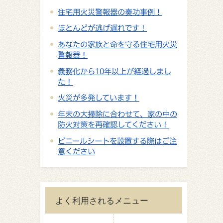
住宅用火災警報器の奏功事例！
ほとんどが逃げ遅れです！
あなたの家族と命を守る住宅用火災
警報器！
義務化から10年以上が経過しまし
た！
火災が多発しています！
年末の大掃除に合わせて、家の中の
防火対策を再確認してください！
ビニールシートを設置する際はご注
意ください
よく利用されるメニュー