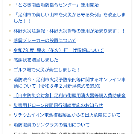
「とちぎ南西消防指令センター」運用開始
『足利市の美しい山林を火災から守る条例』を改正しま
した！！
林野火災注意報・林野火災警報の運用が始まります！！
感震ブレーカーの設置について
令和7年度 煙火（花火）打上げ情報について
感謝状を贈呈しました
ゴルフ場で火災が発生しました！
消防法令・足利市火災予防条例等に関するオンライン申
請について（令和８年２月新規様式を追加）
【自主防災会対象】足利市街頭用消火器等購入費助成金
災害用ドローン夜間飛行訓練実施のお知らせ
リチウムイオン電池搭載製品からの出火危険について
消防職員のサングラスの着用について