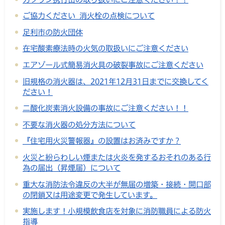
ご協力ください 消火栓の点検について
足利市の防火団体
在宅酸素療法時の火気の取扱いにご注意ください
エアゾール式簡易消火具の破裂事故にご注意ください
旧規格の消火器は、2021年12月31日までに交換してく
ださい！
二酸化炭素消火設備の事故にご注意ください！！
不要な消火器の処分方法について
『住宅用火災警報器』の設置はお済みですか？
火災と紛らわしい煙または火炎を発するおそれのある行
為の届出（昇煙届）について
重大な消防法令違反の大半が無届の増築・接続・開口部
の閉鎖又は用途変更で発生しています。
実施します！小規模飲食店を対象に消防職員による防火
指導