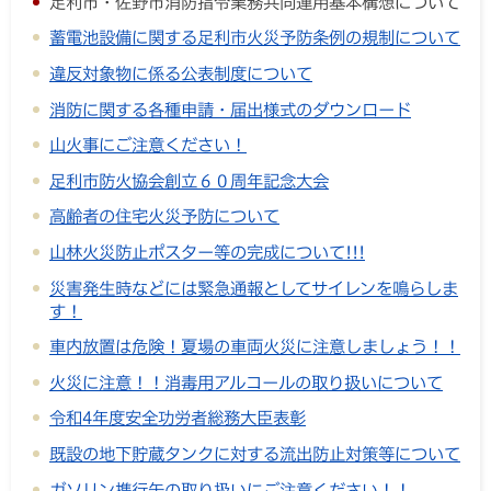
足利市・佐野市消防指令業務共同運用基本構想について
蓄電池設備に関する足利市火災予防条例の規制について
違反対象物に係る公表制度について
消防に関する各種申請・届出様式のダウンロード
山火事にご注意ください！
足利市防火協会創立６０周年記念大会
高齢者の住宅火災予防について
山林火災防止ポスター等の完成について!!!
災害発生時などには緊急通報としてサイレンを鳴らしま
す！
車内放置は危険！夏場の車両火災に注意しましょう！！
火災に注意！！消毒用アルコールの取り扱いについて
令和4年度安全功労者総務大臣表彰
既設の地下貯蔵タンクに対する流出防止対策等について
ガソリン携行缶の取り扱いにご注意ください！！