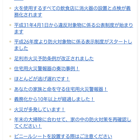
火を使用するすべての飲食店に消火器の設置と点検が義
務化されます
平成31年4月1日から違反対象物に係る公表制度が始まり
ます
平成26年度より防火対象物に係る表示制度がスタートし
ました
足利市火災予防条例が改正されました
住宅用火災警報器の奏功事例！
ほとんどが逃げ遅れです！
あなたの家族と命を守る住宅用火災警報器！
義務化から10年以上が経過しました！
火災が多発しています！
年末の大掃除に合わせて、家の中の防火対策を再確認し
てください！
ビニールシートを設置する際はご注意ください