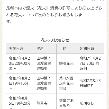
足利市内で煙火（花火）消費の許可により打ち上げら
れる花火について次のとおりお知らせしま
す。
花火のお知らせ
実施日時
場所
目的
延期日時
令和7年4月2
田中橋下
令和7年4月2
0日20時00分
流渡良瀬
鎮魂花火
7日,30日 同
頃～
運動場
時刻
令和7年8月2
田中橋下
第109回
令和7年8月3
日19時15分
流渡良瀬
足利花火
日同時刻
～
運動場
大会
令和7年8月1
無量寺お
5日19時20分
無量寺
延期なし
盆祭り
～