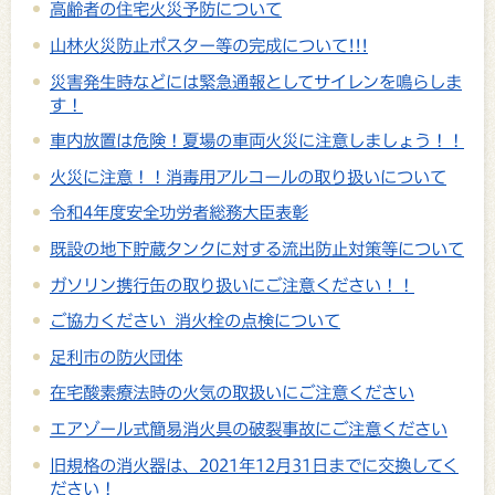
高齢者の住宅火災予防について
山林火災防止ポスター等の完成について!!!
災害発生時などには緊急通報としてサイレンを鳴らしま
す！
車内放置は危険！夏場の車両火災に注意しましょう！！
火災に注意！！消毒用アルコールの取り扱いについて
令和4年度安全功労者総務大臣表彰
既設の地下貯蔵タンクに対する流出防止対策等について
ガソリン携行缶の取り扱いにご注意ください！！
ご協力ください 消火栓の点検について
足利市の防火団体
在宅酸素療法時の火気の取扱いにご注意ください
エアゾール式簡易消火具の破裂事故にご注意ください
旧規格の消火器は、2021年12月31日までに交換してく
ださい！