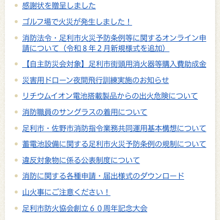
感謝状を贈呈しました
ゴルフ場で火災が発生しました！
消防法令・足利市火災予防条例等に関するオンライン申
請について（令和８年２月新規様式を追加）
【自主防災会対象】足利市街頭用消火器等購入費助成金
災害用ドローン夜間飛行訓練実施のお知らせ
リチウムイオン電池搭載製品からの出火危険について
消防職員のサングラスの着用について
足利市・佐野市消防指令業務共同運用基本構想について
蓄電池設備に関する足利市火災予防条例の規制について
違反対象物に係る公表制度について
消防に関する各種申請・届出様式のダウンロード
山火事にご注意ください！
足利市防火協会創立６０周年記念大会