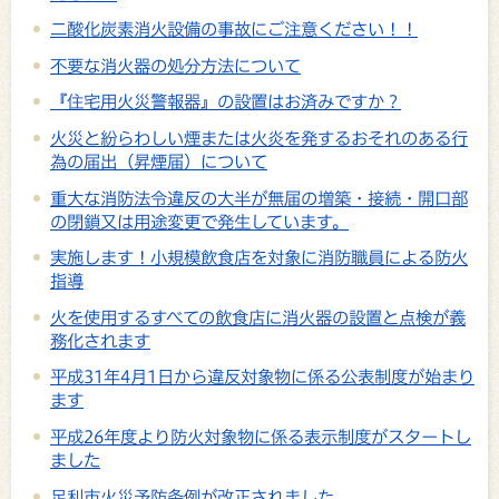
二酸化炭素消火設備の事故にご注意ください！！
不要な消火器の処分方法について
『住宅用火災警報器』の設置はお済みですか？
火災と紛らわしい煙または火炎を発するおそれのある行
為の届出（昇煙届）について
重大な消防法令違反の大半が無届の増築・接続・開口部
の閉鎖又は用途変更で発生しています。
実施します！小規模飲食店を対象に消防職員による防火
指導
火を使用するすべての飲食店に消火器の設置と点検が義
務化されます
平成31年4月1日から違反対象物に係る公表制度が始まり
ます
平成26年度より防火対象物に係る表示制度がスタートし
ました
足利市火災予防条例が改正されました