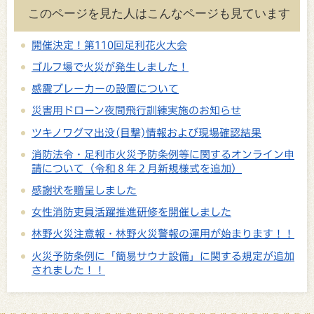
このページを見た人はこんなページも見ています
開催決定！第110回足利花火大会
ゴルフ場で火災が発生しました！
感震ブレーカーの設置について
災害用ドローン夜間飛行訓練実施のお知らせ
ツキノワグマ出没(目撃)情報および現場確認結果
消防法令・足利市火災予防条例等に関するオンライン申
請について（令和８年２月新規様式を追加）
感謝状を贈呈しました
女性消防吏員活躍推進研修を開催しました
林野火災注意報・林野火災警報の運用が始まります！！
火災予防条例に「簡易サウナ設備」に関する規定が追加
されました！！