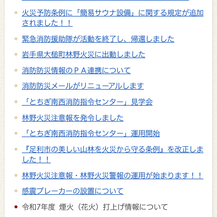
火災予防条例に「簡易サウナ設備」に関する規定が追加
されました！！
緊急消防援助隊が活動を終了し、帰還しました
岩手県大槌町林野火災に出動しました
消防防災情報のＰＡ連携について
消防防災メールがリニューアルします
「とちぎ南西消防指令センター」見学会
林野火災注意報を発令しました
「とちぎ南西消防指令センター」運用開始
『足利市の美しい山林を火災から守る条例』を改正しま
した！！
林野火災注意報・林野火災警報の運用が始まります！！
感震ブレーカーの設置について
令和7年度 煙火（花火）打上げ情報について