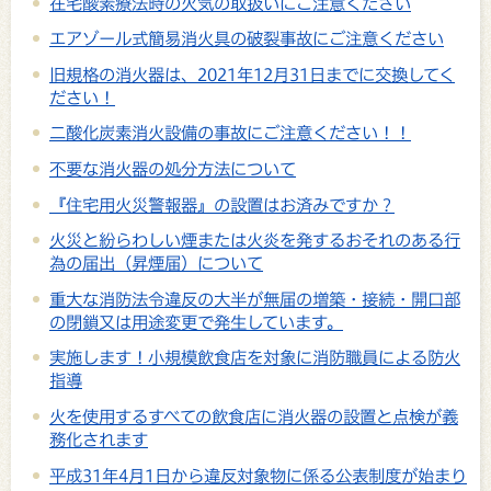
在宅酸素療法時の火気の取扱いにご注意ください
エアゾール式簡易消火具の破裂事故にご注意ください
旧規格の消火器は、2021年12月31日までに交換してく
ださい！
二酸化炭素消火設備の事故にご注意ください！！
不要な消火器の処分方法について
『住宅用火災警報器』の設置はお済みですか？
火災と紛らわしい煙または火炎を発するおそれのある行
為の届出（昇煙届）について
重大な消防法令違反の大半が無届の増築・接続・開口部
の閉鎖又は用途変更で発生しています。
実施します！小規模飲食店を対象に消防職員による防火
指導
火を使用するすべての飲食店に消火器の設置と点検が義
務化されます
平成31年4月1日から違反対象物に係る公表制度が始まり