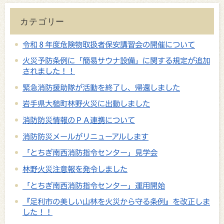
カテゴリー
令和８年度危険物取扱者保安講習会の開催について
火災予防条例に「簡易サウナ設備」に関する規定が追加
されました！！
緊急消防援助隊が活動を終了し、帰還しました
岩手県大槌町林野火災に出動しました
消防防災情報のＰＡ連携について
消防防災メールがリニューアルします
「とちぎ南西消防指令センター」見学会
林野火災注意報を発令しました
「とちぎ南西消防指令センター」運用開始
『足利市の美しい山林を火災から守る条例』を改正しま
した！！