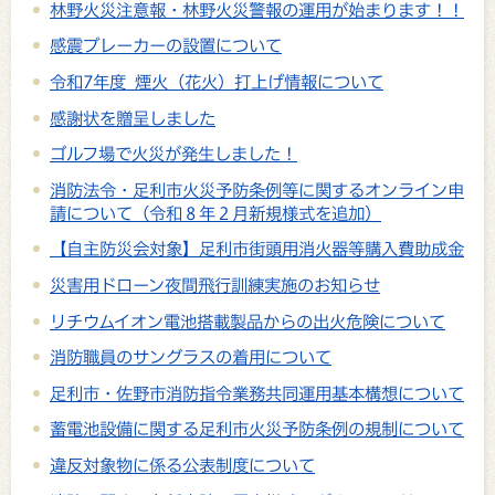
林野火災注意報・林野火災警報の運用が始まります！！
感震ブレーカーの設置について
令和7年度 煙火（花火）打上げ情報について
感謝状を贈呈しました
ゴルフ場で火災が発生しました！
消防法令・足利市火災予防条例等に関するオンライン申
請について（令和８年２月新規様式を追加）
【自主防災会対象】足利市街頭用消火器等購入費助成金
災害用ドローン夜間飛行訓練実施のお知らせ
リチウムイオン電池搭載製品からの出火危険について
消防職員のサングラスの着用について
足利市・佐野市消防指令業務共同運用基本構想について
蓄電池設備に関する足利市火災予防条例の規制について
違反対象物に係る公表制度について