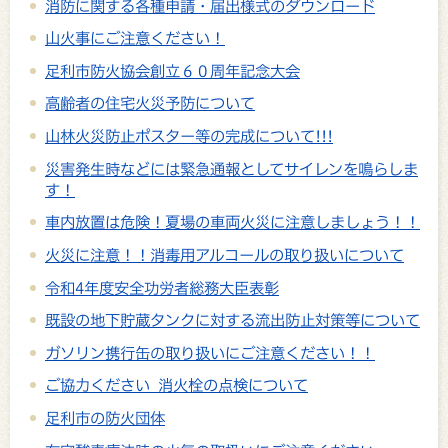
消防に関する各種申請・届出様式のダウンロード
山火事にご注意ください！
足利市防火協会創立６０周年記念大会
高齢者の住宅火災予防について
山林火災防止ポスター等の完成について!!!
災害発生時などには緊急通報としてサイレンを鳴らしま
す！
車内放置は危険！夏場の車両火災に注意しましょう！！
火災に注意！！消毒用アルコールの取り扱いについて
令和4年度安全功労者総務大臣表彰
既設の地下貯蔵タンクに対する流出防止対策等について
ガソリン携行缶の取り扱いにご注意ください！！
ご協力ください 消火栓の点検について
足利市の防火団体