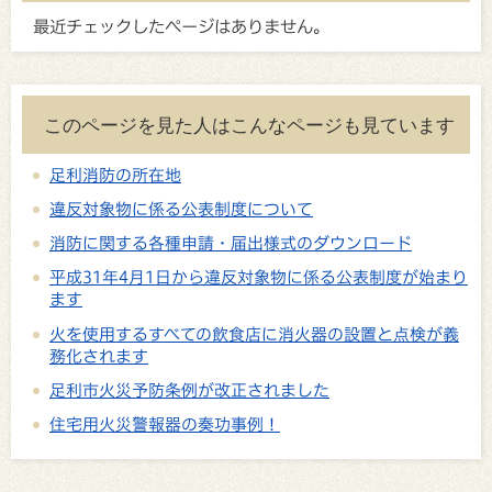
最近チェックしたページはありません。
このページを見た人はこんなページも見ています
足利消防の所在地
違反対象物に係る公表制度について
消防に関する各種申請・届出様式のダウンロード
平成31年4月1日から違反対象物に係る公表制度が始まり
ます
火を使用するすべての飲食店に消火器の設置と点検が義
務化されます
足利市火災予防条例が改正されました
住宅用火災警報器の奏功事例！