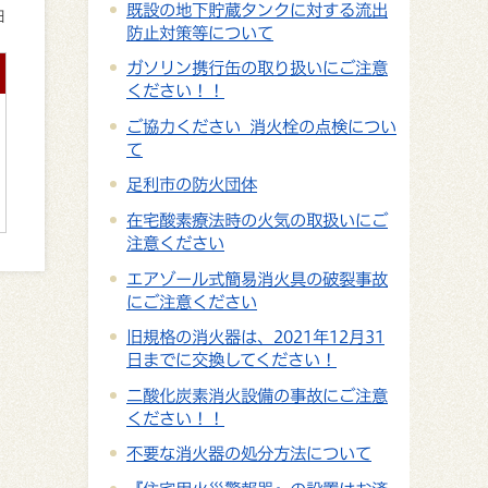
既設の地下貯蔵タンクに対する流出
日
防止対策等について
ガソリン携行缶の取り扱いにご注意
ください！！
ご協力ください 消火栓の点検につい
て
足利市の防火団体
在宅酸素療法時の火気の取扱いにご
注意ください
エアゾール式簡易消火具の破裂事故
にご注意ください
旧規格の消火器は、2021年12月31
日までに交換してください！
二酸化炭素消火設備の事故にご注意
ください！！
不要な消火器の処分方法について