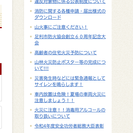
違反対象物に係る公表制度について
消防に関する各種申請・届出様式の
ダウンロード
山火事にご注意ください！
足利市防火協会創立６０周年記念大
会
高齢者の住宅火災予防について
山林火災防止ポスター等の完成につ
いて!!!
災害発生時などには緊急通報として
サイレンを鳴らします！
車内放置は危険！夏場の車両火災に
注意しましょう！！
火災に注意！！消毒用アルコールの
取り扱いについて
令和4年度安全功労者総務大臣表彰