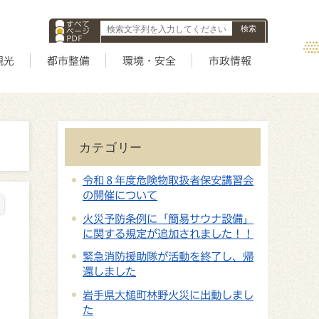
すべて
ページ
PDF
ID
観光
都市整備
環境・安全
市政情報
カテゴリー
令和８年度危険物取扱者保安講習会
の開催について
火災予防条例に「簡易サウナ設備」
に関する規定が追加されました！！
緊急消防援助隊が活動を終了し、帰
還しました
岩手県大槌町林野火災に出動しまし
た