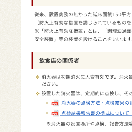
従来、設置義務の無かった延床面積150平
（防火上有効な措置を講じられているものを
※「防火上有効な措置」とは、「調理油過熱
安全装置」等の装置を設けることをいいます
飲食店の関係者
消火器は初期消火に大変有効です。消火
ださい。
設置した消火器は、定期的に点検し、そ
消火器の点検方法・点検結果の記載例に
点検結果報告書の様式について (pd
※消火器の設置場所や点検、報告方法