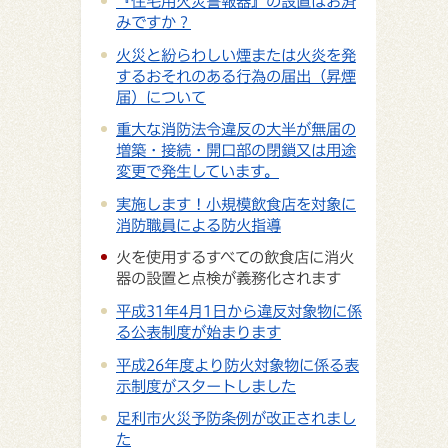
『住宅用火災警報器』の設置はお済
みですか？
火災と紛らわしい煙または火炎を発
するおそれのある行為の届出（昇煙
届）について
重大な消防法令違反の大半が無届の
増築・接続・開口部の閉鎖又は用途
変更で発生しています。
実施します！小規模飲食店を対象に
消防職員による防火指導
火を使用するすべての飲食店に消火
器の設置と点検が義務化されます
平成31年4月1日から違反対象物に係
る公表制度が始まります
平成26年度より防火対象物に係る表
示制度がスタートしました
足利市火災予防条例が改正されまし
た