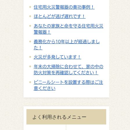
住宅用火災警報器の奏功事例！
ほとんどが逃げ遅れです！
あなたの家族と命を守る住宅用火災
警報器！
義務化から10年以上が経過しまし
た！
火災が多発しています！
年末の大掃除に合わせて、家の中の
防火対策を再確認してください！
ビニールシートを設置する際はご注
意ください
よく利用されるメニュー