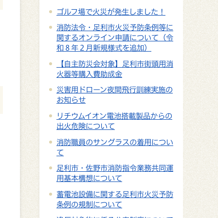
ゴルフ場で火災が発生しました！
消防法令・足利市火災予防条例等に
関するオンライン申請について（令
和８年２月新規様式を追加）
【自主防災会対象】足利市街頭用消
火器等購入費助成金
災害用ドローン夜間飛行訓練実施の
お知らせ
リチウムイオン電池搭載製品からの
出火危険について
消防職員のサングラスの着用につい
て
足利市・佐野市消防指令業務共同運
。
用基本構想について
蓄電池設備に関する足利市火災予防
条例の規制について