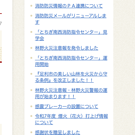
消防防災情報のＰＡ連携について
消防防災メールがリニューアルしま
す
7
「とちぎ南西消防指令センター」見
学会
林野火災注意報を発令しました
「とちぎ南西消防指令センター」運
用開始
『足利市の美しい山林を火災から守
る条例』を改正しました！！
る
林野火災注意報・林野火災警報の運
用が始まります！！
感震ブレーカーの設置について
令和7年度 煙火（花火）打上げ情報
について
感謝状を贈呈しました