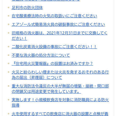
足利市の防火団体
在宅酸素療法時の火気の取扱いにご注意ください
エアゾール式簡易消火具の破裂事故にご注意ください
旧規格の消火器は、2021年12月31日までに交換してく
ださい！
二酸化炭素消火設備の事故にご注意ください！！
不要な消火器の処分方法について
『住宅用火災警報器』の設置はお済みですか？
火災と紛らわしい煙または火炎を発するおそれのある行
為の届出（昇煙届）について
重大な消防法令違反の大半が無届の増築・接続・開口部
の閉鎖又は用途変更で発生しています。
実施します！小規模飲食店を対象に消防職員による防火
指導
火を使用するすべての飲食店に消火器の設置と点検が義