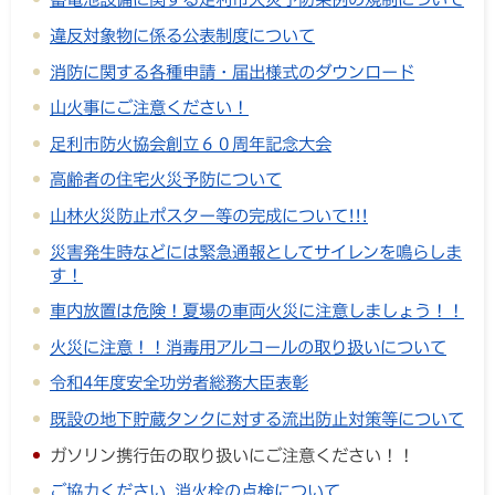
違反対象物に係る公表制度について
消防に関する各種申請・届出様式のダウンロード
山火事にご注意ください！
足利市防火協会創立６０周年記念大会
高齢者の住宅火災予防について
山林火災防止ポスター等の完成について!!!
災害発生時などには緊急通報としてサイレンを鳴らしま
す！
車内放置は危険！夏場の車両火災に注意しましょう！！
火災に注意！！消毒用アルコールの取り扱いについて
令和4年度安全功労者総務大臣表彰
既設の地下貯蔵タンクに対する流出防止対策等について
ガソリン携行缶の取り扱いにご注意ください！！
ご協力ください 消火栓の点検について