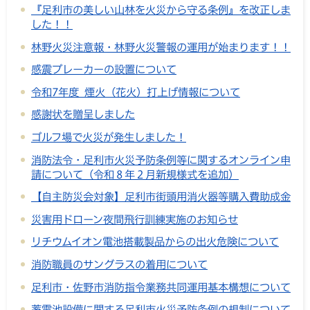
『足利市の美しい山林を火災から守る条例』を改正しま
した！！
林野火災注意報・林野火災警報の運用が始まります！！
感震ブレーカーの設置について
令和7年度 煙火（花火）打上げ情報について
感謝状を贈呈しました
ゴルフ場で火災が発生しました！
消防法令・足利市火災予防条例等に関するオンライン申
請について（令和８年２月新規様式を追加）
【自主防災会対象】足利市街頭用消火器等購入費助成金
災害用ドローン夜間飛行訓練実施のお知らせ
リチウムイオン電池搭載製品からの出火危険について
消防職員のサングラスの着用について
足利市・佐野市消防指令業務共同運用基本構想について
蓄電池設備に関する足利市火災予防条例の規制について