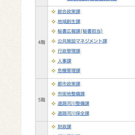
総合政策課
地域創生課
秘書広報課(秘書担当)
公共施設マネジメント課
4階
行政管理課
人事課
危機管理課
都市政策課
市街地整備課
5階
道路河川整備課
道路河川保全課
財政課