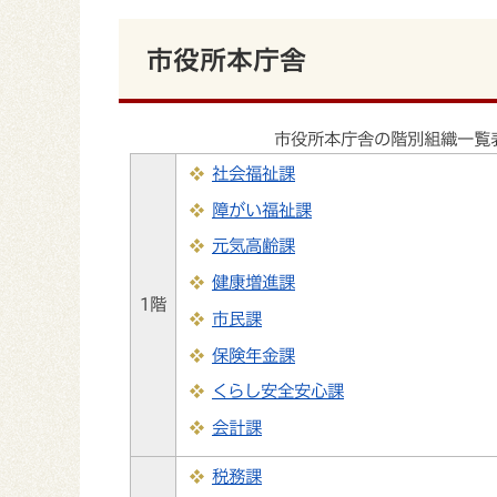
市役所本庁舎
市役所本庁舎の階別組織一覧
社会福祉課
障がい福祉課
元気高齢課
健康増進課
1階
市民課
保険年金課
くらし安全安心課
会計課
税務課