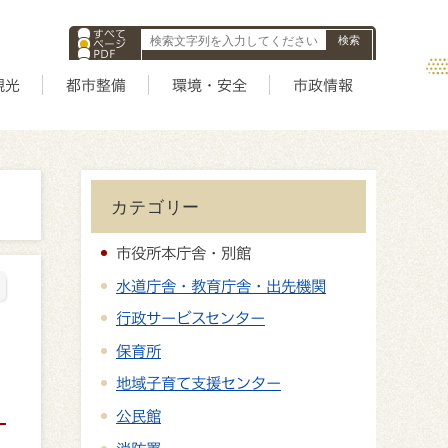
すべて
ページ
PDF
ID
観光
都市整備
環境・安全
市政情報
カテゴリー
市役所本庁舎・別館
水道庁舎・教育庁舎・出先機関
行政サービスセンター
保育所
地域子育て支援センター
公民館