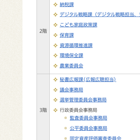
納税課
デジタル戦略課（デジタル戦略担当、
こども家庭政策課
2階
保育課
資源循環推進課
環境保全課
農業委員会
秘書広報課(広報広聴担当)
議会事務局
選挙管理委員会事務局
3階
行政委員会事務局
監査委員会事務局
公平委員会事務局
固定資産評価審査委員会