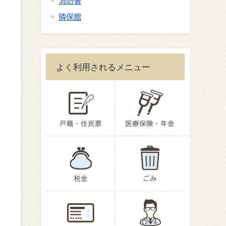
消防署
隣保館
よく利用されるメニュー
戸籍・住民票
医療保険・年金
税金
ごみ