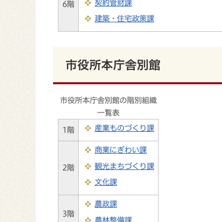
契約管財課
6階
建築・住宅政策課
市役所本庁舎別館
市役所本庁舎別館の階別組織
一覧表
産業ものづくり課
1階
商業にぎわい課
観光まちづくり課
2階
文化課
農政課
3階
農林整備課