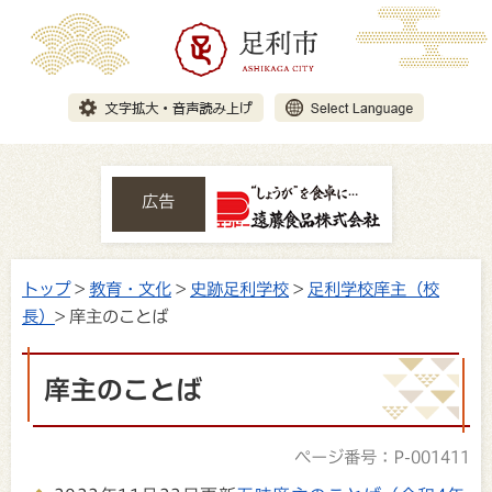
広告
トップ
>
教育・文化
>
史跡足利学校
>
足利学校庠主（校
長）
> 庠主のことば
庠主のことば
ページ番号：P-001411