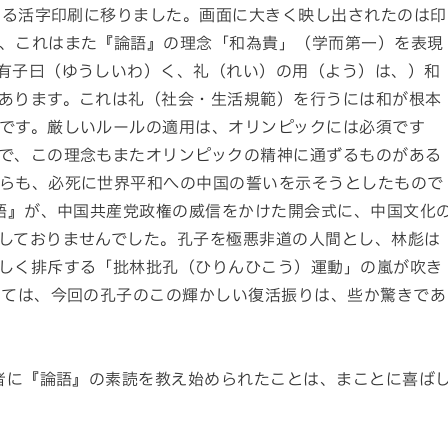
る活字印刷に移りました。画面に大きく映し出されたのは印
、これはまた『論語』の理念「和為貴」（学而第一）を表現
有子曰（ゆうしいわ）く、礼（れい）の用（よう）は、）和
あります。これは礼（社会・生活規範）を行うには和が根本
です。厳しいルールの適用は、オリンピックには必須です
で、この理念もまたオリンピックの精神に通ずるものがある
らも、必死に世界平和への中国の誓いを示そうとしたもので
語』が、中国共産党政権の威信をかけた開会式に、中国文化
しておりませんでした。孔子を極悪非道の人間とし、林彪は
しく排斥する「批林批孔（ひりんひこう）運動」の嵐が吹き
っては、今回の孔子のこの輝かしい復活振りは、些か驚きであ
者に『論語』の素読を教え始められたことは、まことに喜ば