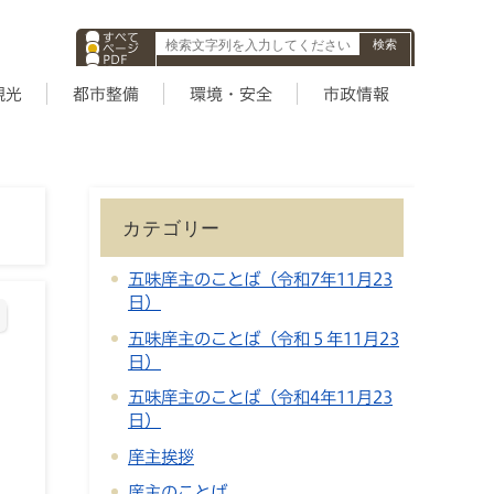
すべて
ページ
PDF
ID
観光
都市整備
環境・安全
市政情報
カテゴリー
五味庠主のことば（令和7年11月23
日）
五味庠主のことば（令和５年11月23
日）
五味庠主のことば（令和4年11月23
日）
庠主挨拶
庠主のことば