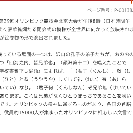
ページ番号：P-00138
第29回オリンピック競技会北京大会が午後8時（日本時間午
突く豪華絢爛たる開会式の模様が全世界に向かって放映され
が絵巻物の形で演出されました。
残っている場面の一つは、沢山の孔子の弟子たちが、おのお
つ「四海之内、皆兄弟也」（顔淵第十二）を唱えたことで
学校書き下し論語』によれば、「（君子（くんし）、敬（け
（ひと）と恭（うやうや）しくして礼（れい）有（あ）ら
いてい）なり。（君子何（くんしなん）ぞ兄弟無（けいてい
あります。これは兄弟がなくひとりぼっちであることを嘆い
です。オリンピックの精神に通ずるものがあり、各国の首脳
、役員約15000人が集まったオリンピックに相応しい文言で