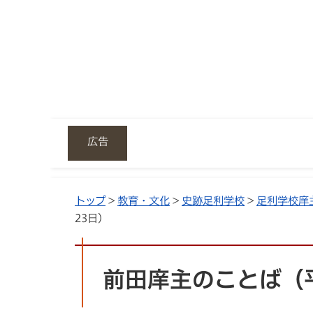
広告
トップ
>
教育・文化
>
史跡足利学校
>
足利学校庠
23日）
前田庠主のことば（平