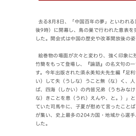
去る8月8日、「中国百年の夢」といわれる
後9時）に開幕し、鳥の巣で行われた意表を
した。開会式は中国の歴史や改革開放後の姿
絵巻物の場面が次々と変わり、強く印象に
竹簡をもって登場し、『論語』の名文句の一
す。今年出版された須永美知夫先生編『足利
い）して失（うしな）うこと無（な）く、人
ば、四海（しかい）の内皆兄弟（うちみなけ
な）きことを患（うれ）えんや、と。）」と
ていた司馬牛に、子夏が慰めて言ったことば
が集い、史上最多の204カ国・地域から選手
した。