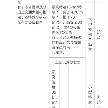
を
有する自動車及び
最高時速15km/時
国土交通大臣の指
以下、長さ 4.70 m
定する特殊な構造
以下、幅 1.70
大
を有する自動車
m以下、高さ 2.80
型
m以下 の4つの条
特
該
件を1つでも
殊
当
超えると大型特殊
自
自動車となり償却
動
資産に該当
車
します。
上記以外のもの
最
高
速
度
小
35
型
k
特
非
m/
殊
該
時
自
当