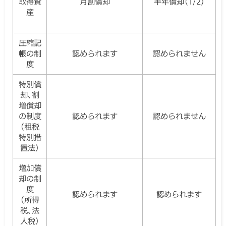
取得資
月割償却
半年償却(1/2)
産
圧縮記
帳の制
認められます
認められません
度
特別償
却､割
増償却
の制度
認められます
認められません
(租税
特別措
置法)
増加償
却の制
度
認められます
認められます
(所得
税､法
人税)