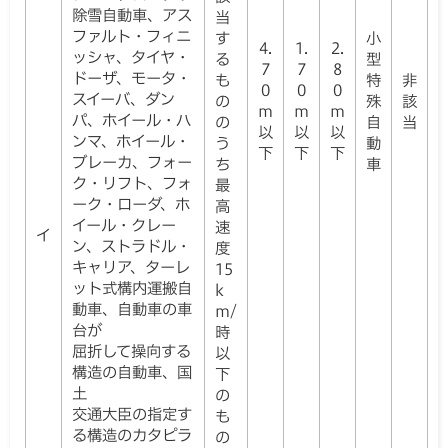
除雪自動車、アス
当
ファルト・フィニ
す
小
4.
1.
2.
ッシャ、タイヤ・
る
型
7
7
8
ドーザ、モータ・
も
特
非
0
0
0
スイーバ、ダン
の
殊
該
m
m
m
パ、ホイール・ハ
の
自
当
以
以
以
ンマ、ホイール・
う
動
下
下
下
ブレーカ、フォー
ち
車
ク・リフト、フォ
最
ーク・ローダ、ホ
高
イール・クレー
速
イ
ン、ストラドル・
度
キャリア、ターレ
15
ット式構内運搬自
k
動車、自動車の車
m/
台が
時
屈折して操向する
以
構造の自動車、国
下
土
の
交通大臣の指定す
も
る構造のカタピラ
の