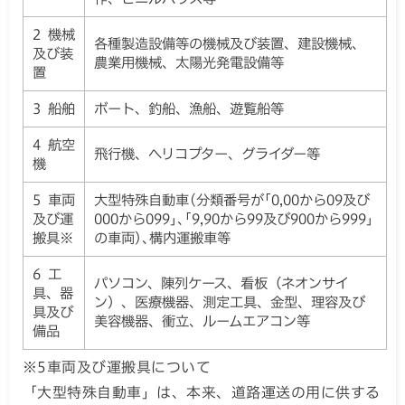
2 機械
各種製造設備等の機械及び装置、建設機械、
及び装
農業用機械、太陽光発電設備等
置
3 船舶
ボート、釣船、漁船、遊覧船等
4 航空
飛行機、ヘリコプター、グライダー等
機
5 車両
大型特殊自動車(分類番号が｢0,00から09及び
及び運
000から099｣､｢9,90から99及び900から999｣
搬具※
の車両)､構内運搬車等
6 工
パソコン、陳列ケース、看板（ネオンサイ
具、器
ン）、医療機器、測定工具、金型、理容及び
具及び
美容機器、衝立、ルームエアコン等
備品
※5車両及び運搬具について
「大型特殊自動車」は、本来、道路運送の用に供する