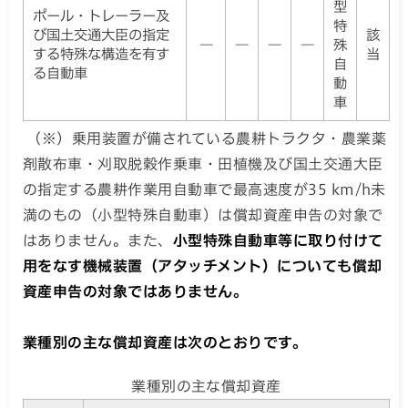
型
ポール・トレーラー及
特
び国土交通大臣の指定
該
―
―
―
―
殊
する特殊な構造を有す
当
自
る自動車
動
車
（※）乗用装置が備されている農耕トラクタ・農業薬
剤散布車・刈取脱穀作乗車・田植機及び国土交通大臣
の指定する農耕作業用自動車で最高速度が35 km/h未
満のもの（小型特殊自動車）は償却資産申告の対象で
はありません。また、
小型
特殊自動車等に取り付けて
用をなす機械装置（アタッチメント）
についても償却
資産申告の対象ではありません。
業種別の主な償却資産は次のとおりです。
業種別の主な償却資産