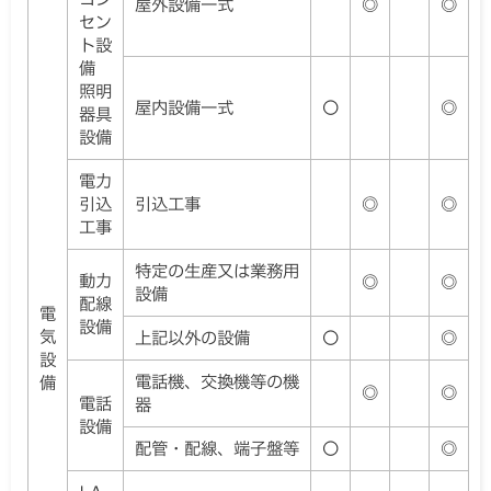
屋外設備一式
◎
◎
セン
ト設
備
照明
屋内設備一式
〇
◎
器具
設備
電力
引込
引込工事
◎
◎
工事
特定の生産又は業務用
動力
◎
◎
設備
配線
電
設備
気
上記以外の設備
〇
◎
設
電話機、交換機等の機
備
◎
◎
電話
器
設備
配管・配線、端子盤等
〇
◎