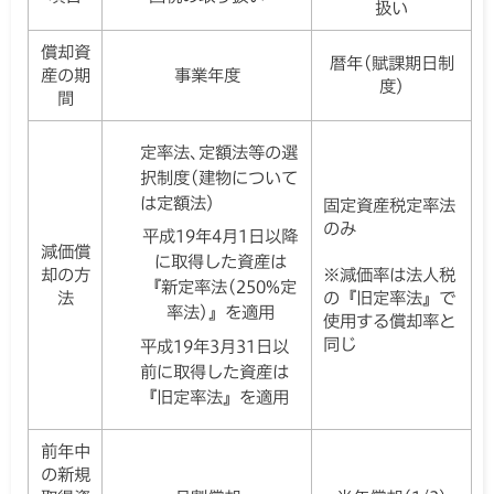
扱い
償却資
暦年(賦課期日制
産の期
事業年度
度)
間
定率法､定額法等の選
択制度(建物について
は定額法)
固定資産税定率法
のみ
平成19年4月1日以降
減価償
に取得した資産は
却の方
※減価率は法人税
『新定率法(250%定
法
の『旧定率法』で
率法)』を適用
使用する償却率と
同じ
平成19年3月31日以
前に取得した資産は
『旧定率法』を適用
前年中
の新規