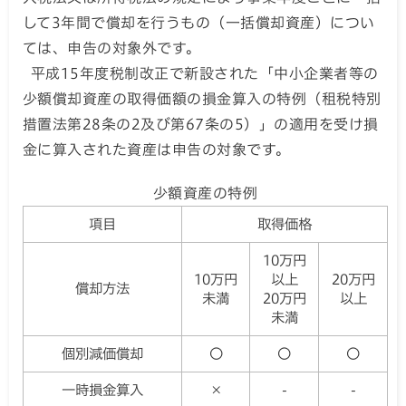
して3年間で償却を行うもの（一括償却資産）につい
ては、申告の対象外です。
平成15年度税制改正で新設された「中小企業者等の
少額償却資産の取得価額の損金算入の特例（租税特別
措置法第28条の2及び第67条の5）」の適用を受け損
金に算入された資産は申告の対象です。
少額資産の特例
項目
取得価格
10万円
10万円
以上
20万円
償却方法
未満
20万円
以上
未満
個別減価償却
〇
〇
〇
一時損金算入
×
-
-