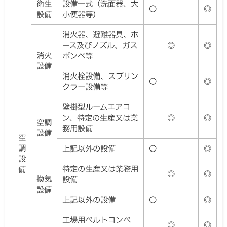
衛生
設備一式（洗面器、大
〇
◎
設備
小便器等）
消火器、避難器具、ホ
ース及びノズル、ガス
◎
◎
消火
ボンベ等
設備
消火栓設備、スプリン
〇
◎
クラー設備等
壁掛型ルームエアコ
ン、特定の生産又は業
◎
◎
空調
務用設備
設備
空
調
上記以外の設備
〇
◎
設
特定の生産又は業務用
備
◎
◎
換気
設備
設備
上記以外の設備
〇
◎
工場用ベルトコンベ
◎
◎