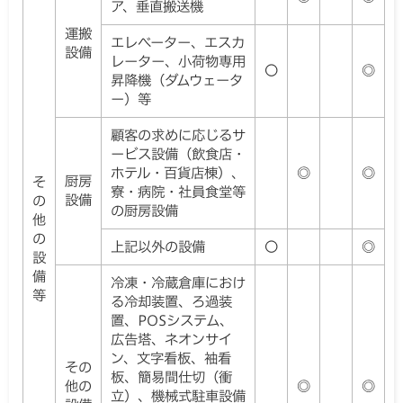
ア、垂直搬送機
運搬
エレベーター、エスカ
設備
レーター、小荷物専用
〇
◎
昇降機（ダムウェータ
ー）等
顧客の求めに応じるサ
ービス設備（飲食店・
ホテル・百貨店棟）、
◎
◎
厨房
そ
寮・病院・社員食堂等
設備
の
の厨房設備
他
の
上記以外の設備
〇
◎
設
備
冷凍・冷蔵倉庫におけ
等
る冷却装置、ろ過装
置、POSシステム、
広告塔、ネオンサイ
ン、文字看板、袖看
その
板、簡易間仕切（衝
他の
◎
◎
立）、機械式駐車設備