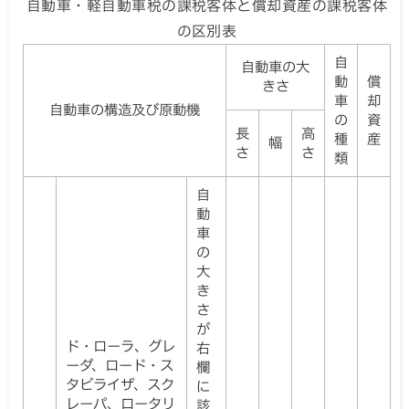
自動車・軽自動車税の課税客体と償却資産の課税客体
の区別表
自
自動車の大
動
償
きさ
車
却
自動車の構造及び原動機
の
資
長
高
種
産
幅
さ
さ
類
自
動
車
の
大
き
さ
が
ド・ローラ、グレ
右
ーダ、ロード・ス
欄
タビライザ、スク
に
レーパ、ロータリ
該