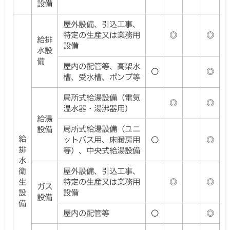
設備
屋外設備、引込工事、
特定の生産又は業務用
◎
◎
給排
設備
水設
備
屋内の配管等、高架水
〇
◎
槽、受水槽、ポンプ等
局所式給湯設備（電気
◎
◎
温水器・湯沸器用）
給湯
局所式給湯設備（ユニ
設備
給
ットバス用、床暖房用
〇
◎
排
等）、中央式給湯設備
水
衛
屋外設備、引込工事、
生
特定の生産又は業務用
◎
◎
ガス
設
設備
設備
備
屋内の配管等
〇
◎