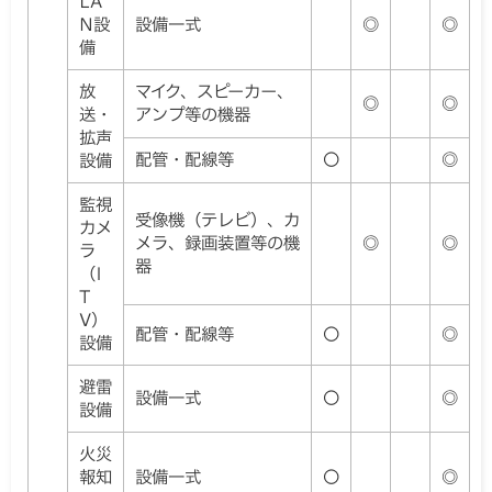
LA
N設
設備一式
◎
◎
備
放
マイク、スピーカー、
◎
◎
送・
アンプ等の機器
拡声
配管・配線等
〇
◎
設備
監視
受像機（テレビ）、カ
カメ
メラ、録画装置等の機
◎
◎
ラ
器
（I
T
V）
配管・配線等
〇
◎
設備
避雷
設備一式
〇
◎
設備
火災
報知
設備一式
〇
◎