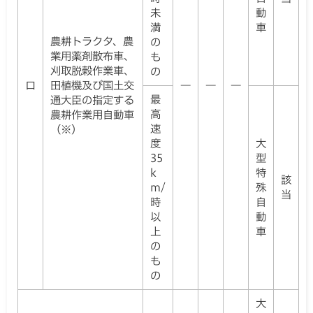
未
動
満
車
農耕トラクタ、農
の
業用薬剤散布車、
も
刈取脱穀作業車、
の
ロ
田植機及び国土交
―
―
―
最
通大臣の指定する
高
農耕作業用自動車
速
（※）
度
大
35
型
k
特
該
m/
殊
当
時
自
以
動
上
車
の
も
の
大