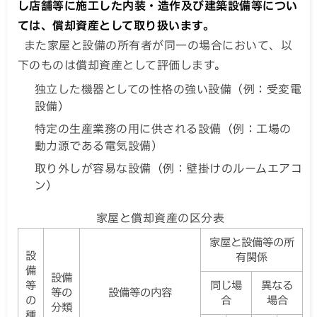
し店舗等に施工した内装・造作及び建築設備等につい
ては、償却資産として取り扱います。
また家屋と設備の所有者が同一の場合において、以
下のものは償却資産として評価します。
独立した機器としての性格の強い設備（例：受変電
設備）
特定の生産業務の用に供される設備（例：工場の
動力源である電気設備）
取り外しが容易な設備（例：壁掛けのルームエアコ
ン）
家屋と償却資産の区分表
家屋と設備等の所
設
有関係
備
設備
等
同じ場
異なる
等の
設備等の内容
の
合
場合
分類
種