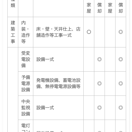
家
償
家
償
類
屋
却
屋
却
建
内
築
装・
床・壁・天井仕上、店
〇
◎
工
造作
舗造作等工事一式
事
等
受変
電設
設備一式
◎
◎
備
予備
発電機設備、蓄電池設
電源
◎
◎
備、無停電電源設備等
設備
中央
監視
設備一式
◎
◎
設備
電灯
コン