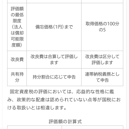
評価額
の最低
限度
取得価格の100分
(法人
備忘価格(1円)まで
の5
は償却
可能限
度額)
改良費は合算して評価し
改良費は区分して
改良費
ます
評価します
共有持
連帯納税義務とし
持分割合に応じて申告
分
て申告
固定資産税の評価においては、応益的な性格に鑑
み、政策的な配慮は認められていない点等が国税にお
ける取扱いとは相違します。
評価額の計算式