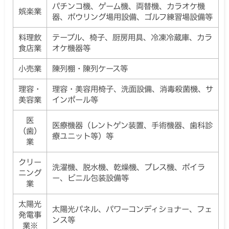
パチンコ機、ゲーム機、両替機、カラオケ機
娯楽業
器、ボウリング場用設備、ゴルフ練習場設備等
料理飲
テーブル、椅子、厨房用具、冷凍冷蔵庫、カラ
食店業
オケ機器等
小売業
陳列棚・陳列ケース等
理容・
理容・美容用椅子、洗面設備、消毒殺菌機、サ
美容業
インポール等
医
医療機器（レントゲン装置、手術機器、歯科診
（歯）
療ユニット等）等
業
クリー
洗濯機、脱水機、乾燥機、プレス機、ボイラ
ニング
ー、ビニル包装設備等
業
太陽光
太陽光パネル、パワーコンディショナー、フェ
発電事
ンス等
業※