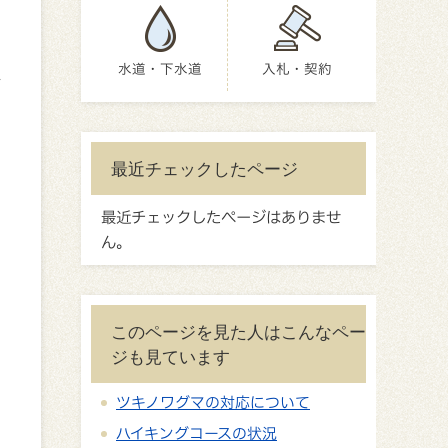
水道・下水道
入札・契約
し
で
最近チェックしたページ
し
最近チェックしたページはありませ
ん。
。
このページを見た人はこんなペー
ジも見ています
ツキノワグマの対応について
分
ハイキングコースの状況