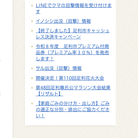
い
LINEでクマの目撃情報を受け付けま
す
イノシシ出没（目撃）情報
し
【終了しました】足利市キャッシュ
レス決済キャンペーン
令和８年度 足利市プレミアム付商
品券（プレミアム率３０％）を発売
します！
十
サル出没（目撃）情報
開催決定！第110回足利花火大会
第48回足利尊氏公マラソン大会結果
注
【リザルト】
【家庭ごみの分け方・出し方】ごみ
の適正な分別・排出にご協力くださ
い！
し