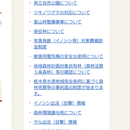
県立自然公園について
ツキノワグマの対応について
里山林整備事業について
5
保安林について
有害鳥獣（イノシシ等）対策費補助
金制度
獣害用電気柵の安全な使用について
地域森林計画対象民有林（森林法第
５条森林）等の確認について
栃木県水源地域保全条例に基づく森
林売買等の事前届出制度が始まりま
す。
イノシシ出没（目撃）情報
森林環境譲与税について
し
サル出没（目撃）情報