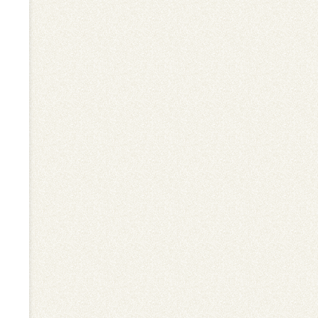
て
が
だ