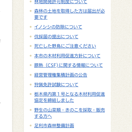
林地開発許可制度について
森林の土地を取得した方は届出が必
し
要です
イノシシの防除について
伐採届の提出について
が
死亡した野鳥にご注意ください
本市の木材利用促進方針について
豚熱（CSF)に関する情報について
目
経営管理権集積計画の公告
狩猟免許試験について
栃木県内第１号となる木材利用促進
協定を締結しました
分
野生の山菜類・きのこを採取・販売
する方へ
足利市森林整備計画