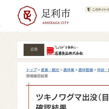
広告
トップ
>
産業・観光
>
農林業
>
農林整備
>
林政・
現場確認結果
ツキノワグマ出没(
確認結果