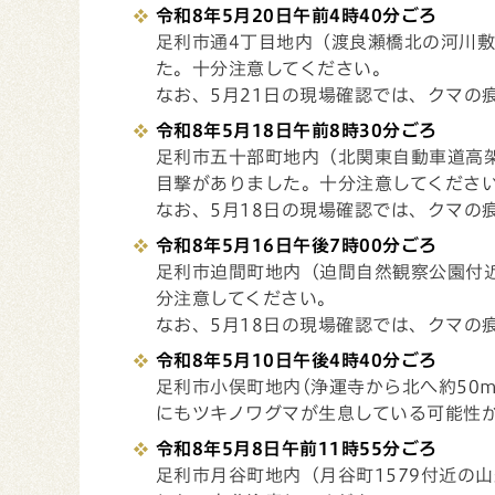
令和8年5月20日
午前4
時40
分ごろ
足利市通4丁目地内（渡良瀬橋北の河川
た。十分注意してください。
なお、5月21日の現場確認では、クマの
令和8年5月18日
午前8
時30
分ごろ
足利市五十部町地内（北関東自動車道高
目撃がありました。十分注意してくださ
なお、5月18日の現場確認では、クマの
令和8年5月16日午後7
時00
分ごろ
足利市迫間町地内（迫間自然観察公園付
分注意してください。
なお、5月18日の現場確認では、クマの
令和8年5月10日午後4
時40分ごろ
足利市小俣町地内(浄運寺から北へ約50
にもツキノワグマが生息している可能性
令和8年5月8日午前11
時55分ごろ
足利市月谷町地内（月谷町1579付近の