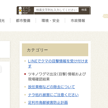
すべて
ページ
PDF
ID
観光
都市整備
環境・安全
市政情報
カテゴリー
LINEでクマの目撃情報を受け付けま
す
ツキノワグマ出没(目撃)情報および
現場確認結果
放任果樹などの除去について
ナラ枯れ被害にご注意ください
足利市鳥獣被害防止計画