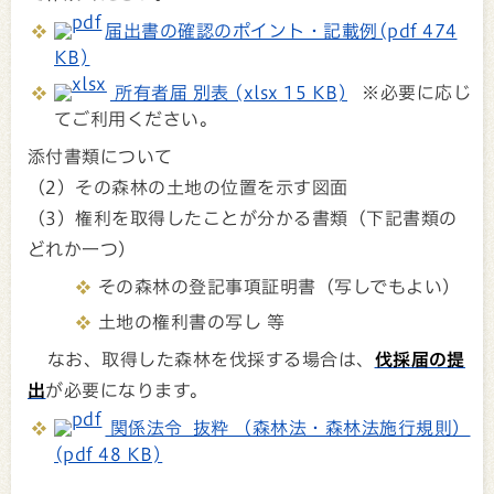
届出書の確認のポイント・記載例(pdf 474
KB)
所有者届 別表 (xlsx 15 KB)
※必要に応じ
てご利用ください。
添付書類について
（2）その森林の土地の位置を示す図面
（3）権利を取得したことが分かる書類（下記書類の
どれか一つ）
その森林の登記事項証明書（写しでもよい）
土地の権利書の写し 等
なお、取得した森林を伐採する場合は、
伐採届の提
出
が必要になります。
関係法令 抜粋 （森林法・森林法施行規則）
(pdf 48 KB)