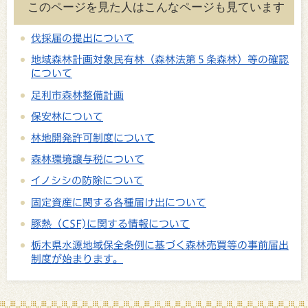
このページを見た人はこんなページも見ています
伐採届の提出について
地域森林計画対象民有林（森林法第５条森林）等の確認
について
足利市森林整備計画
保安林について
林地開発許可制度について
森林環境譲与税について
イノシシの防除について
固定資産に関する各種届け出について
豚熱（CSF)に関する情報について
栃木県水源地域保全条例に基づく森林売買等の事前届出
制度が始まります。