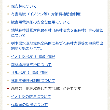
保安林について
有害鳥獣（イノシシ等）対策費補助金制度
獣害用電気柵の安全な使用について
地域森林計画対象民有林（森林法第５条森林）等の確認
について
栃木県水源地域保全条例に基づく森林売買等の事前届出
制度が始まります。
イノシシ出没（目撃）情報
森林環境譲与税について
サル出没（目撃）情報
林地開発許可制度について
森林の土地を取得した方は届出が必要です
イノシシの防除について
伐採届の提出について