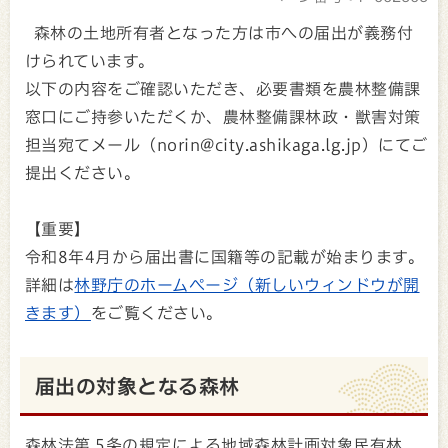
森林の土地所有者となった方は市への届出が義務付
けられています。
以下の内容をご確認いただき、必要書類を農林整備課
窓口にご持参いただくか、農林整備課林政・獣害対策
担当宛てメール（norin@city.ashikaga.lg.jp）にてご
提出ください。
【重要】
令和8年4月から届出書に国籍等の記載が始まります。
詳細は
林野庁のホームページ（新しいウィンドウが開
きます）
をご覧ください。
届出の対象となる森林
森林法第 5条の規定による地域森林計画対象民有林