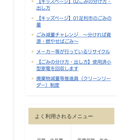
【キッズページ】02ごみの分け方・
出し方
【キッズページ】01足利市のごみの
量
ごみ減量チャレンジ ～分ければ資
源・燃やせばごみ～
メーカー等が行っているリサイクル
【ごみの分け方・出し方】使用済小
型家電を回収します
廃棄物減量等推進員（クリーンリー
ダー）制度
よく利用されるメニュー