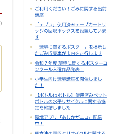
ご利用ください！ごみに関する出前
講座
0
「テプラ」使用済みテープカートリ
ッジの回収ボックスを設置していま
す
「環境に関するポスター」を掲示し
たごみ収集車が市内を走行します
令和７年度 環境に関するポスターコ
ンクール入選作品発表！
小学生向け環境講座を開催しまし
た！
【ボトルtoボトル】使用済みペット
ボトルの水平リサイクルに関する協
イ
定を締結しました
の
環境アプリ『あしかがエコ』配信
に
中！
廃食油の回収とリサイクルに関する