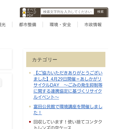
すべて
ページ
PDF
ID
観光
都市整備
環境・安全
市政情報
カテゴリー
【ご協力いただきありがとうござい
ました】4月29日開催＝あしかがリ
サイクルDAY ～ごみの発生抑制等
に関する連携協定に基づくリサイク
ルイベント～
富田公民館で環境講座を開催しまし
た！
回収しています！使い捨てコンタク
トレンズの空ケース