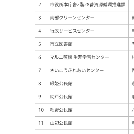
2
市役所本庁舎2階28番資源循環推進課
3
南部クリーンセンター
4
行政サービスセンター
5
市立図書館
6
マルニ額縁 生涯学習センター
7
さいこうふれあいセンター
8
織姫公民館
9
助戸公民館
10
毛野公民館
11
山辺公民館