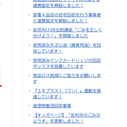
さ
連携協定を締結しました！
家電４品目の自宅回収を行う事業者
と連携協定を締結しました！
幼児向け3R出前講座「ごみを正しく
分けよう！」を開催しました
使用済み天ぷら油（廃食用油）を回
収しています！
使用済みインクカートリッジの回収
ボックスを設置しています
食品ロス削減にご協力をお願いしま
す
『３Ｒプラス１（ワン）』運動を推
進しています！
資源物集団回収事業
【キッズページ】「足利市のごみの
ようす」を更新しました！