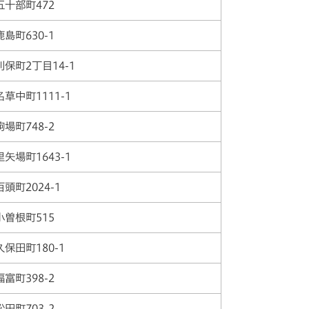
五十部町472
鹿島町630-1
利保町2丁目14-1
名草中町1111-1
駒場町748-2
里矢場町1643-1
百頭町2024-1
小曽根町515
久保田町180-1
福富町398-2
松田町703-2