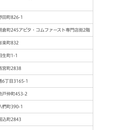
野田町826-1
朝倉町245アピタ・コムファースト専門店街2階
有楽町832
相生町1-1
西宮町2838
通6丁目3165-1
助戸仲町453-2
八椚町390-1
堀込町2843