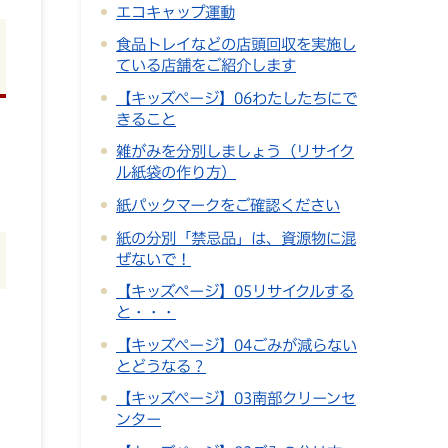
エコキャップ運動
食品トレイなどの店頭回収を実施し
ている店舗をご紹介します
【キッズページ】06わたしたちにで
きること
雑がみを分別しましょう（リサイク
ル紙袋の作り方）
紙パックマークをご確認ください
紙の分別「禁忌品」は、資源物に混
ぜないで！
【キッズページ】05リサイクルする
と・・・
【キッズページ】04ごみが減らない
とどうなる？
【キッズページ】03南部クリーンセ
ンター