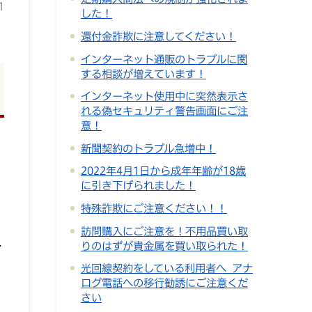
1
した！
還付金詐欺に注意してください！
インターネット通販のトラブルに関
する相談が増えています！
インターネット使用中に突然表示さ
れる偽セキュリティ警告画面にご注
意！
新聞契約のトラブル急増中！
2022年4月1日から成年年齢が18歳
に引き下げられました！
特殊詐欺にご注意ください！！
訪問購入にご注意を！不用品買い取
りのはずが貴金属を買い取られた！
合
光回線契約をしている利用者へ アナ
ログ電話への移行勧誘にご注意くだ
さい