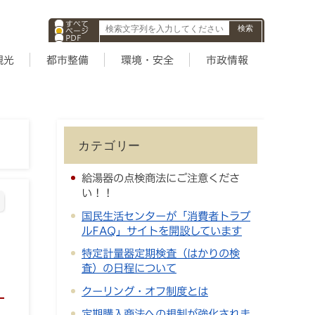
すべて
ページ
PDF
ID
観光
都市整備
環境・安全
市政情報
カテゴリー
給湯器の点検商法にご注意くださ
い！！
国民生活センターが「消費者トラブ
ルFAQ」サイトを開設しています
特定計量器定期検査（はかりの検
査）の日程について
クーリング・オフ制度とは
定期購入商法への規制が強化されま