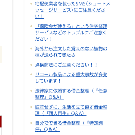
宅配便業者を装ったSMS(ショートメ
ッセージサービス)にご注意くださ
に
い！
『保険金が使える』という住宅修理
サービスなどのトラブルにご注意く
ださい！
海外から注文した覚えのない植物の
種が送られてきたら
点検商法にご注意ください！！
リコール製品による重大事故が多発
しています！
法律家に依頼する借金整理（『任意
整理』Q&A）
破産せずに、生活を立て直す借金整
理（『個人再生』Q&A）
自分でできる借金整理（『特定調
停』Q＆A）