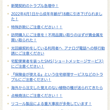
新聞契約のトラブル急増中！
2022年4月1日から成年年齢が18歳に引き下げられまし
た！
特殊詐欺にご注意ください！！
訪問購入にご注意を！不用品買い取りのはずが貴金属を
買い取られた！
光回線契約をしている利用者へ アナログ電話への移行勧
誘にご注意ください
宅配便業者を装ったSMS(ショートメッセージサービス)
にご注意ください！
『保険金が使える』という住宅修理サービスなどのトラ
ブルにご注意ください！
海外から注文した覚えのない植物の種が送られてきたら
点検商法にご注意ください！！
リコール製品による重大事故が多発しています！