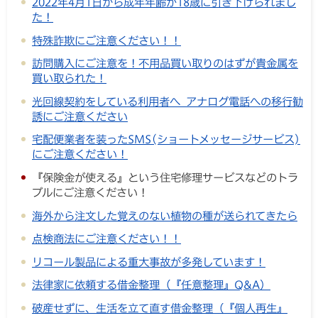
2022年4月1日から成年年齢が18歳に引き下げられまし
た！
特殊詐欺にご注意ください！！
訪問購入にご注意を！不用品買い取りのはずが貴金属を
買い取られた！
光回線契約をしている利用者へ アナログ電話への移行勧
誘にご注意ください
宅配便業者を装ったSMS(ショートメッセージサービス)
にご注意ください！
『保険金が使える』という住宅修理サービスなどのトラ
ブルにご注意ください！
海外から注文した覚えのない植物の種が送られてきたら
点検商法にご注意ください！！
リコール製品による重大事故が多発しています！
法律家に依頼する借金整理（『任意整理』Q&A）
破産せずに、生活を立て直す借金整理（『個人再生』