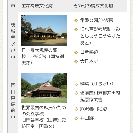
市
主な構成文化財
その他の構成文化財
常盤公園/偕楽園
茨
旧水戸彰考館跡（み
城
としょうこうやかた
県
あと）
水
戸
日本最大規模の藩
日新塾跡
市
校 旧弘道館（国特別
大日本史
史跡）
釋菜（せきさい）
岡
山
備前国和気郡井田村
県
延原家文書
備
世界最古の庶民のため
熊沢蕃山宅跡
前
の公立学校
市
井田跡
旧閑谷学校（国特別史
跡国宝・国重文）