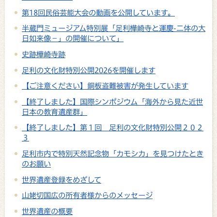
第18回民俗芸能大会の動画を公開しています。
半蔵門ミュージアム特別展「足利樺崎寺と運慶-二体の大
日如来像－」の開催について」
史跡樺崎寺跡
足利の文化財特別公開2026を開催します
【ご注意ください】銅板盗難被害が発生しています
【終了しました】国際シンポジウム「海外から見た近世
日本の教育遺産群」
【終了しました】第１回 足利の文化財特別公開２０２
３
足利市内で特別天然記念物「カモシカ」を見つけたとき
のお願い
世界遺産登録をめざして
山姥切国広の所有者様からのメッセージ
世界遺産の概要