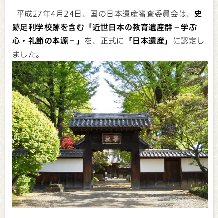
平成27年4月24日、国の日本遺産審査委員会は、
史
跡足利学校跡を含む「近世日本の教育遺産群－学ぶ
心・礼節の本源－」
を、正式に
「日本遺産」
に認定し
ました。