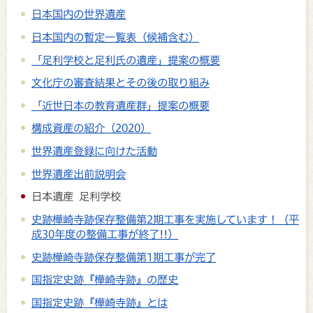
日本国内の世界遺産
日本国内の暫定一覧表（候補含む）
「足利学校と足利氏の遺産」提案の概要
文化庁の審査結果とその後の取り組み
「近世日本の教育遺産群」提案の概要
構成資産の紹介（2020）
世界遺産登録に向けた活動
世界遺産出前説明会
日本遺産 足利学校
史跡樺崎寺跡保存整備第2期工事を実施しています！（平
成30年度の整備工事が終了!!）
史跡樺崎寺跡保存整備第1期工事が完了
国指定史跡『樺崎寺跡』の歴史
国指定史跡『樺崎寺跡』とは