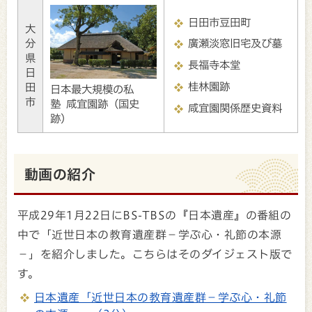
日田市豆田町
大
分
廣瀬淡窓旧宅及び墓
県
長福寺本堂
日
桂林園跡
田
日本最大規模の私
市
塾 咸宜園跡（国史
咸宜園関係歴史資料
跡）
動画の紹介
平成29年1月22日にBS-TBSの『日本遺産』の番組の
中で「近世日本の教育遺産群－学ぶ心・礼節の本源
－」を紹介しました。こちらはそのダイジェスト版で
す。
日本遺産「近世日本の教育遺産群－学ぶ心・礼節