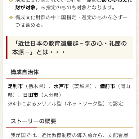
地域に受け継がれている有形・無形の
あらゆる文化
財が対象
。未指定のものも対象となります。
構成文化財群の中に国指定・選定のものを必ず一
つは含める。
「近世日本の教育遺産群－学ぶ心・礼節の
本源－」とは・・・
構成自治体
足利市
（栃木県）、
水戸市
（茨城県）、
備前市
（岡山
県）、
日田市
（大分県）
※4市によるシリアル型（ネットワーク型）で認定
ストーリーの概要
我が国では、近代教育制度の導入前から、支配者層