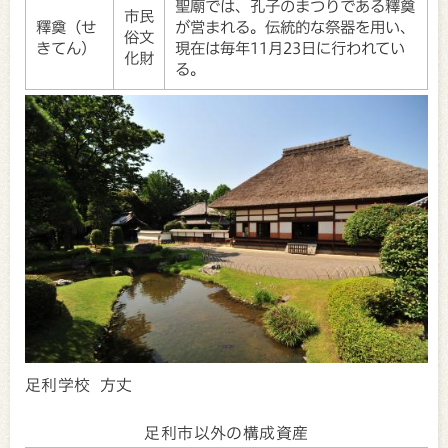
聖廟では、孔子のまつりである釋奠
市民
釋奠（せ
が営まれる。伝統的な祭器を用い、
俗文
きてん）
現在は毎年11月23日に行われてい
化財
る。
足利学校 方丈
足利市以外の構成資産