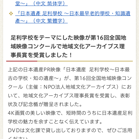
堂～」（中文 简体字）
「日本遺產 足利學校 ～日本最早老的學校・知識遺
產～」（中文 繁體字）
足利学校をテーマにした映像が第16回全国地
域映像コンクールで地域文化アーカイブス理
事長賞を受賞しました !
上記の日本遺産PR映像「日本遺産 足利学校～日本最
古の学校・知の遺産～」が、第16回全国地域映像コン
クール（主催：NPO法人地域文化アーカイブス）にお
いて、地域文化アーカイブス理事長賞を受賞し、表彰
状及び記念楯が贈呈されました。
4K画質の美しい映像で、短時間のうちに日本遺産足利
学校の魅力を余すことなく伝えています。
DVDは文化課で貸し出しておりますので、ぜひご活用
ください。