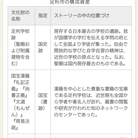
足利市の構成資産
文化財の
指定
ストーリーの中の位置づけ
名称
足利学校
現存する日本最古の学校の遺跡。我
跡
が国儒学の学灯を伝える学問の府と
（聖廟お
国史
して全国より学徒が集った。自由で
よび附属
跡
開放的な学びと自学自習の精神は、
建物を含
近世の学校の原点となった。なお、
む）
聖廟は国内現存最古のものである。
国宝漢籍
『礼記正
義』『尚
漢籍を中心とした貴重な書籍の宝庫
書正義』
国宝
である足利学校は、近世期も全国か
『文選
（書
ら学者や著名人が訪れ、蔵書の閲覧
（もんぜ
跡）
や研究が行われた知のネットワーク
ん）』
のセンターであった。
『周易注
疏』