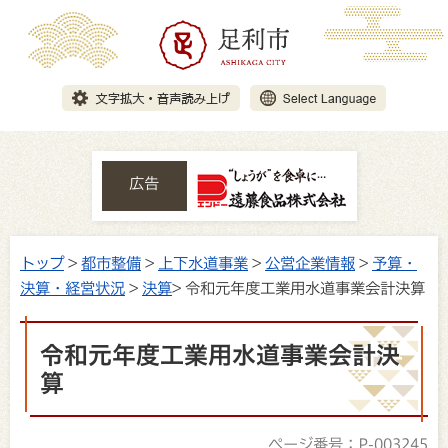
広告
トップ
>
都市整備
>
上下水道事業
>
公営企業情報
>
予算・
決算・経営状況
>
決算
> 令和元年度工業用水道事業会計決算
令和元年度工業用水道事業会計決
算
ページ番号：P-003245