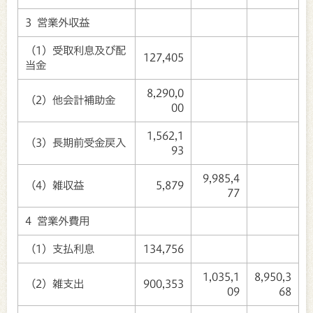
3 営業外収益
（1）受取利息及び配
127,405
当金
8,290,0
（2）他会計補助金
00
1,562,1
（3）長期前受金戻入
93
9,985,4
（4）雑収益
5,879
77
4 営業外費用
（1）支払利息
134,756
1,035,1
8,950,3
（2）雑支出
900,353
09
68