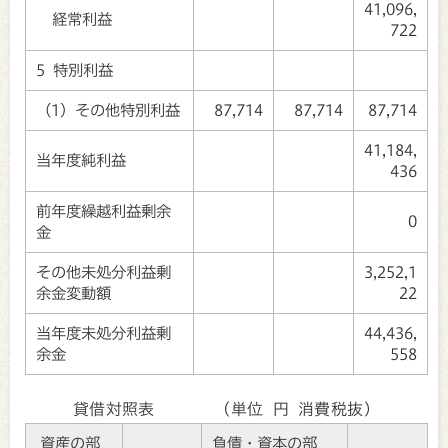
41,096,
経常利益
722
5 特別利益
（1）その他特別利益
87,714
87,714
87,714
41,184,
当年度純利益
436
前年度繰越利益剰余
0
金
その他未処分利益剰
3,252,1
余金変動額
22
当年度未処分利益剰
44,436,
余金
558
貸借対照表 (単位 円 消費税抜）
資産の部
負債・資本の部