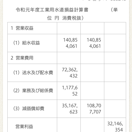
令和元年度工業用水道損益計算書 （単
位 円 消費税抜）
1 営業収益
140,85
140,85
（1）給水収益
4,061
4,061
2 営業費用
72,362,
（1）送水及び配水費
432
1,177,6
（2）業務及び総係費
52
35,167,
108,70
（3）減価償却費
623
7,707
32,146,
営業利益
354