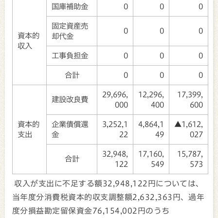
国庫補助金
0
0
0
固定資産売
0
0
0
資本的
却代金
収入
工事負担金
0
0
0
合計
0
0
0
29,696,
12,296,
17,399,
建設改良費
000
400
600
資本的
企業債償還
3,252,1
4,864,1
▲1,612,
支出
金
22
49
027
32,948,
17,160,
15,787,
合計
122
549
573
収入が支出に不足する額32,948,122円については、
当年度分消費税資本的収支調整額2,632,363円、過年
度分損益勘定留保資金76,154,002円のうち