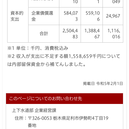
10
1
049
資本的
企業債償還
584,07
559,10
24,967
支出
金
3
6
2,504,4
1,388,4
1,116,
合計
83
67
016
※1 単位：千円、消費税込み
※2 収入が支出に不足する額1,558,659千円について
は内部留保資金から補てんしました。
掲載日 令和5年2月1日
このページについてのお問い合わせ先
上下水道部 企業経営課
住所：
〒326-0053 栃木県足利市伊勢町4丁目19
番地