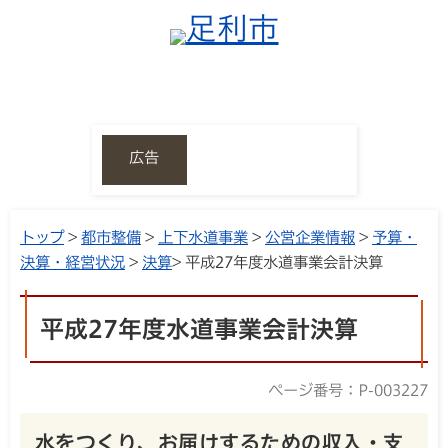
広告
トップ
>
都市整備
>
上下水道事業
>
公営企業情報
>
予算・
決算・経営状況
>
決算
> 平成27年度水道事業会計決算
平成27年度水道事業会計決算
ページ番号：P-003227
水をつくり、お届けするための収入・支