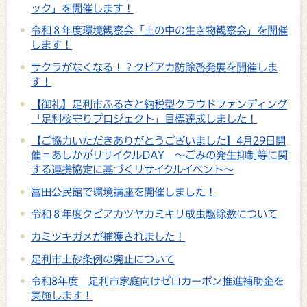
ック」を開催します！
令和８年度環境観察会「土の中の生き物観察会」を開催
します！
サクラがなくなる！？クビアカ防除啓発展を開催しま
す！
【御礼】足利市ふるさと納税型クラウドファンディング
「足利桜守りプロジェクト」目標達成しました！
【ご協力いただきありがとうございました】4月29日開
催＝あしかがリサイクルDAY ～ごみの発生抑制等に関
する連携協定に基づくリサイクルイベント～
富田公民館で環境講座を開催しました！
令和８年度クビアカツヤカミキリ成虫駆除数について
カミツキガメが捕獲されました！
足利市土砂条例の廃止について
令和8年度 足利市家庭向けゼロカーボン推進補助金を
実施します！