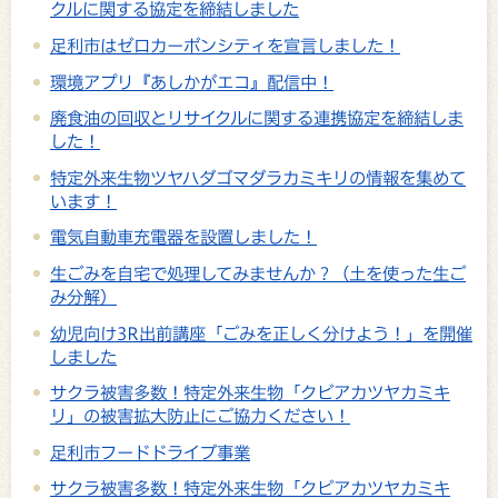
クルに関する協定を締結しました
足利市はゼロカーボンシティを宣言しました！
環境アプリ『あしかがエコ』配信中！
廃食油の回収とリサイクルに関する連携協定を締結しま
した！
特定外来生物ツヤハダゴマダラカミキリの情報を集めて
います！
電気自動車充電器を設置しました！
生ごみを自宅で処理してみませんか？（土を使った生ご
み分解）
幼児向け3R出前講座「ごみを正しく分けよう！」を開催
しました
サクラ被害多数！特定外来生物「クビアカツヤカミキ
リ」の被害拡大防止にご協力ください！
足利市フードドライブ事業
サクラ被害多数！特定外来生物「クビアカツヤカミキ