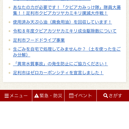
あなたの力が必要です！「クビアカみっけ隊」隊員大募
集！！足利市クビアカツヤカミキリ撲滅大作戦！
使用済み天ぷら油（廃食用油）を回収しています！
令和８年度クビアカツヤカミキリ成虫駆除数について
足利市フードドライブ事業
生ごみを自宅で処理してみませんか？（土を使った生ご
み分解）
「異常水質事故」の発生防止にご協力ください！
足利市はゼロカーボンシティを宣言しました！
メニュー
緊急・防災
イベント
さがす
閉じる
閉じる
メニュー
情報をさがす
くらしの情報