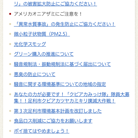
リ」の被害拡大防止にご協力ください！
アメリカオニアザミにご注意を！
「異常水質事故」の発生防止にご協力ください！
微小粒子状物質（PM2.5）
光化学スモッグ
グリーン購入の推進について
騒音規制法・振動規制法に基づく届出について
悪臭の防止について
騒音に関する環境基準についての地域の指定
あなたの力が必要です！「クビアカみっけ隊」隊員大募
集！！足利市クビアカツヤカミキリ撲滅大作戦！
第３次足利市環境基本計画を改訂しました
食品ロス削減にご協力をお願いします
ポイ捨てはやめましょう！