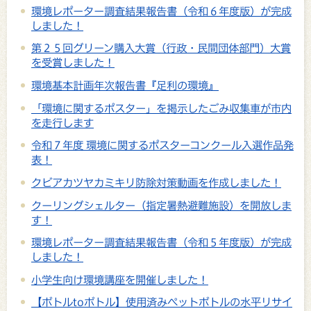
環境レポーター調査結果報告書（令和６年度版）が完成
しました！
第２５回グリーン購入大賞（行政・民間団体部門）大賞
を受賞しました！
環境基本計画年次報告書『足利の環境』
「環境に関するポスター」を掲示したごみ収集車が市内
を走行します
令和７年度 環境に関するポスターコンクール入選作品発
表！
クビアカツヤカミキリ防除対策動画を作成しました！
クーリングシェルター（指定暑熱避難施設）を開放しま
す！
環境レポーター調査結果報告書（令和５年度版）が完成
しました！
小学生向け環境講座を開催しました！
【ボトルtoボトル】使用済みペットボトルの水平リサイ