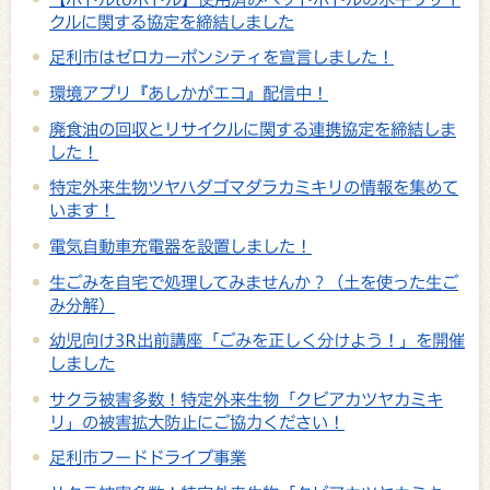
クルに関する協定を締結しました
足利市はゼロカーボンシティを宣言しました！
環境アプリ『あしかがエコ』配信中！
廃食油の回収とリサイクルに関する連携協定を締結しま
した！
特定外来生物ツヤハダゴマダラカミキリの情報を集めて
います！
電気自動車充電器を設置しました！
生ごみを自宅で処理してみませんか？（土を使った生ご
み分解）
幼児向け3R出前講座「ごみを正しく分けよう！」を開催
しました
サクラ被害多数！特定外来生物「クビアカツヤカミキ
リ」の被害拡大防止にご協力ください！
足利市フードドライブ事業