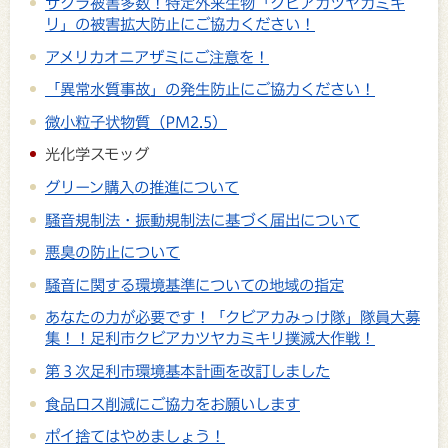
サクラ被害多数！特定外来生物「クビアカツヤカミキ
リ」の被害拡大防止にご協力ください！
アメリカオニアザミにご注意を！
「異常水質事故」の発生防止にご協力ください！
微小粒子状物質（PM2.5）
光化学スモッグ
グリーン購入の推進について
騒音規制法・振動規制法に基づく届出について
悪臭の防止について
騒音に関する環境基準についての地域の指定
あなたの力が必要です！「クビアカみっけ隊」隊員大募
集！！足利市クビアカツヤカミキリ撲滅大作戦！
第３次足利市環境基本計画を改訂しました
食品ロス削減にご協力をお願いします
ポイ捨てはやめましょう！