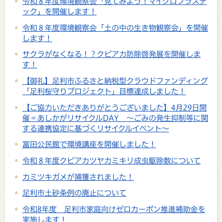
令和８年度環境観察会「見てみよう！マイクロプラスチ
ック」を開催します！
令和８年度環境観察会「土の中の生き物観察会」を開催
します！
サクラがなくなる！？クビアカ防除啓発展を開催しま
す！
【御礼】足利市ふるさと納税型クラウドファンディング
「足利桜守りプロジェクト」目標達成しました！
【ご協力いただきありがとうございました】4月29日開
催＝あしかがリサイクルDAY ～ごみの発生抑制等に関
する連携協定に基づくリサイクルイベント～
富田公民館で環境講座を開催しました！
令和８年度クビアカツヤカミキリ成虫駆除数について
カミツキガメが捕獲されました！
足利市土砂条例の廃止について
令和8年度 足利市家庭向けゼロカーボン推進補助金を
実施します！