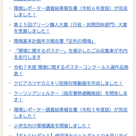
環境レポーター調査結果報告書（令和６年度版）が完成
しました！
第２５回グリーン購入大賞（行政・民間団体部門）大賞
を受賞しました！
環境基本計画年次報告書『足利の環境』
「環境に関するポスター」を掲示したごみ収集車が市内
を走行します
令和７年度 環境に関するポスターコンクール入選作品発
表！
クビアカツヤカミキリ防除対策動画を作成しました！
クーリングシェルター（指定暑熱避難施設）を開放しま
す！
環境レポーター調査結果報告書（令和５年度版）が完成
しました！
小学生向け環境講座を開催しました！
【ボトルtoボトル】使用済みペットボトルの水平リサイ