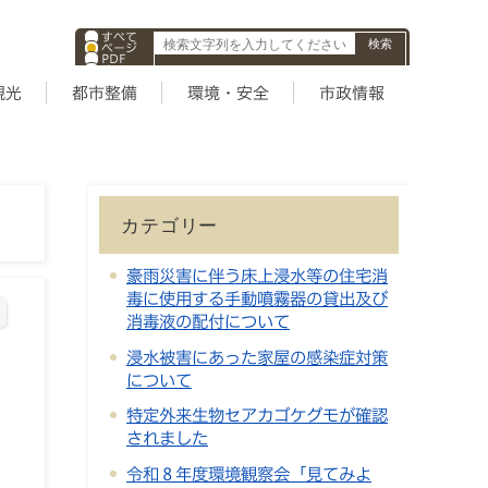
すべて
ページ
PDF
ID
観光
都市整備
環境・安全
市政情報
カテゴリー
豪雨災害に伴う床上浸水等の住宅消
毒に使用する手動噴霧器の貸出及び
消毒液の配付について
浸水被害にあった家屋の感染症対策
について
特定外来生物セアカゴケグモが確認
されました
令和８年度環境観察会「見てみよ