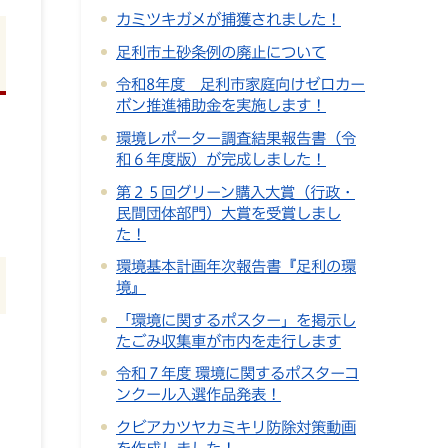
カミツキガメが捕獲されました！
足利市土砂条例の廃止について
令和8年度 足利市家庭向けゼロカー
ボン推進補助金を実施します！
環境レポーター調査結果報告書（令
和６年度版）が完成しました！
第２５回グリーン購入大賞（行政・
民間団体部門）大賞を受賞しまし
た！
環境基本計画年次報告書『足利の環
境』
「環境に関するポスター」を掲示し
たごみ収集車が市内を走行します
令和７年度 環境に関するポスターコ
ンクール入選作品発表！
クビアカツヤカミキリ防除対策動画
を作成しました！