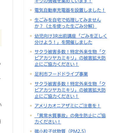
キリの情報を集めています！
電気自動車充電器を設置しました！
生ごみを自宅で処理してみません
か？（土を使った生ごみ分解）
幼児向け3R出前講座「ごみを正しく
分けよう！」を開催しました
サクラ被害多数！特定外来生物「ク
ビアカツヤカミキリ」の被害拡大防
い
止にご協力ください！
足利市フードドライブ事業
す
サクラ被害多数！特定外来生物「ク
ビアカツヤカミキリ」の被害拡大防
止にご協力ください！
い
アメリカオニアザミにご注意を！
「異常水質事故」の発生防止にご協
願
力ください！
微小粒子状物質（PM2.5）