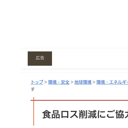
広告
トップ
>
環境・安全
>
地球環境
>
環境・エネルギ
す
食品ロス削減にご協