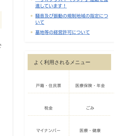
進しています！
騒音及び振動の規制地域の指定につ
いて
墓地等の経営許可について
で
よく利用されるメニュー
戸籍・住民票
医療保険・年金
税金
ごみ
マイナンバー
医療・健康