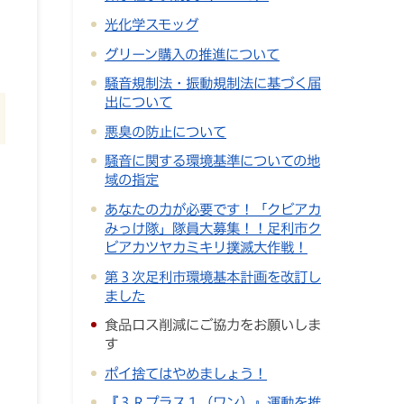
光化学スモッグ
グリーン購入の推進について
騒音規制法・振動規制法に基づく届
出について
悪臭の防止について
騒音に関する環境基準についての地
域の指定
あなたの力が必要です！「クビアカ
みっけ隊」隊員大募集！！足利市ク
ビアカツヤカミキリ撲滅大作戦！
第３次足利市環境基本計画を改訂し
ました
食品ロス削減にご協力をお願いしま
す
ポイ捨てはやめましょう！
『３Ｒプラス１（ワン）』運動を推