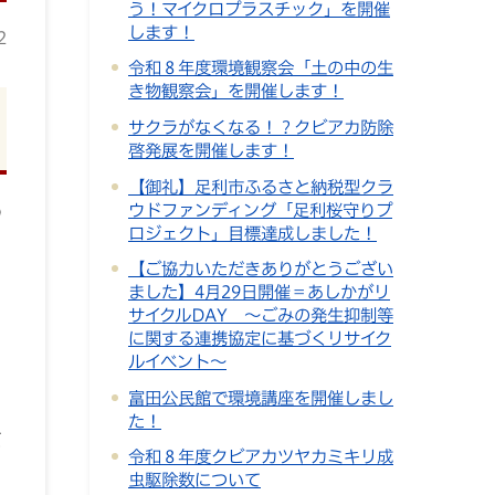
う！マイクロプラスチック」を開催
します！
2
令和８年度環境観察会「土の中の生
き物観察会」を開催します！
サクラがなくなる！？クビアカ防除
啓発展を開催します！
【御礼】足利市ふるさと納税型クラ
ウドファンディング「足利桜守りプ
の
ロジェクト」目標達成しました！
【ご協力いただきありがとうござい
ました】4月29日開催＝あしかがリ
。
サイクルDAY ～ごみの発生抑制等
に関する連携協定に基づくリサイク
ルイベント～
富田公民館で環境講座を開催しまし
た！
ど
令和８年度クビアカツヤカミキリ成
虫駆除数について