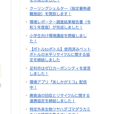
クーリングシェルター（指定暑熱避
難施設）を開放します！
環境レポーター調査結果報告書（令
和５年度版）が完成しました！
小学生向け環境講座を開催しまし
た！
【ボトルtoボトル】使用済みペット
ボトルの水平リサイクルに関する協
定を締結しました
足利市はゼロカーボンシティを宣言
しました！
環境アプリ『あしかがエコ』配信
を
中！
廃食油の回収とリサイクルに関する
連携協定を締結しました！
特定外来生物ツヤハダゴマダラカミ