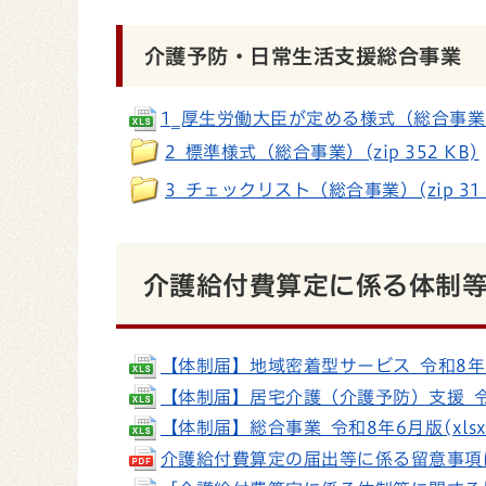
介護予防・日常生活支援総合事業
1‗厚生労働大臣が定める様式（総合事業）(xl
2_標準様式（総合事業）(zip 352 KB)
3_チェックリスト（総合事業）(zip 31 
介護給付費算定に係る体制
【体制届】地域密着型サービス_令和8年6月版(
【体制届】居宅介護（介護予防）支援_令和8年
【体制届】総合事業_令和8年6月版(xlsx 
介護給付費算定の届出等に係る留意事項につい