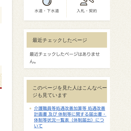
水道・下水道
入札・契約
最近チェックしたページ
最近チェックしたページはありませ
ん。
このページを見た人はこんなペー
ジも見ています
介護職員等処遇改善加算等 処遇改善
計画書 及び 体制等に関する届出書・
体制等状況一覧表（体制届出）につ
いて