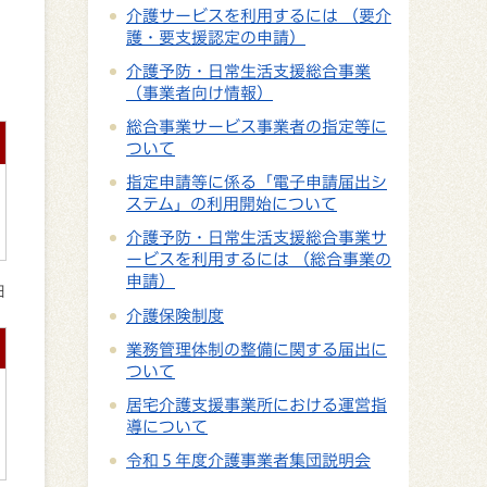
介護サービスを利用するには （要介
護・要支援認定の申請）
介護予防・日常生活支援総合事業
（事業者向け情報）
総合事業サービス事業者の指定等に
ついて
指定申請等に係る「電子申請届出シ
ステム」の利用開始について
介護予防・日常生活支援総合事業サ
ービスを利用するには （総合事業の
申請）
日
介護保険制度
業務管理体制の整備に関する届出に
ついて
居宅介護支援事業所における運営指
導について
令和５年度介護事業者集団説明会