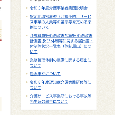
令和５年度介護事業者集団説明会
5
指定地域密着型（介護予防）サービ
ス事業の人員等の基準等を定める条
例について
介護職員等処遇改善加算等 処遇改善
計画書 及び 体制等に関する届出書・
体制等状況一覧表（体制届出）につ
いて
業務管理体制の整備に関する届出に
ついて
過誤申立について
】
令和８年度認知症介護実践研修等に
ついて
介護サービス事業所における事故等
発生時の報告について