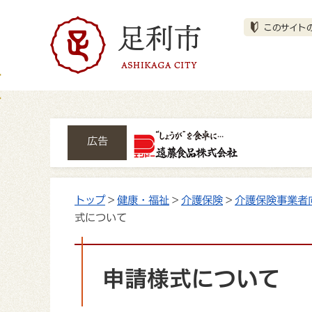
広告
トップ
>
健康・福祉
>
介護保険
>
介護保険事業者
式について
申請様式について