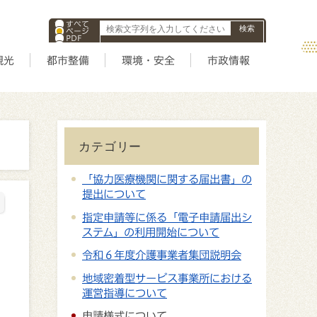
すべて
ページ
PDF
ID
観光
都市整備
環境・安全
市政情報
カテゴリー
「協力医療機関に関する届出書」の
提出について
指定申請等に係る「電子申請届出シ
ステム」の利用開始について
令和６年度介護事業者集団説明会
地域密着型サービス事業所における
運営指導について
申請様式について