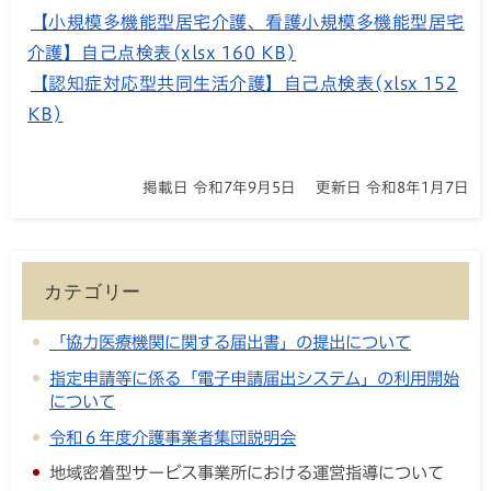
【小規模多機能型居宅介護、看護小規模多機能型居宅
介護】自己点検表(xlsx 160 KB)
【認知症対応型共同生活介護】自己点検表(xlsx 152
KB)
掲載日 令和7年9月5日
更新日 令和8年1月7日
カテゴリー
「協力医療機関に関する届出書」の提出について
指定申請等に係る「電子申請届出システム」の利用開始
について
令和６年度介護事業者集団説明会
地域密着型サービス事業所における運営指導について