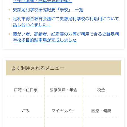
学校内清掃・除草等業務委託）
史跡足利学校研究紀要『學校』 一覧
足利市総合教育会議にて史跡足利学校の利活用について
話し合われました！
障がい者、高齢者、妊産婦の方等が利用できる史跡足利
学校多目的駐車場が完成しました
よく利用されるメニュー
戸籍・住民票
医療保険・年金
税金
ごみ
マイナンバー
医療・健康