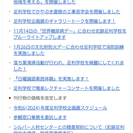
地域を考える」を開催しました
足利学校でかやぶき屋根の工事見学会を開催しました
足利学校企画展のギャラリートークを開催します！
11月14日の「世界糖尿病デー」に合わせ史跡足利学校を
ブルーライトアップします
1月26日の文化財防火デーに合わせ足利学校で消防訓練
を実施しました
落ち葉清掃活動が行われ、足利学校を綺麗にしてくれま
した！
『日曜論語素読体験』を実施します！
足利学校で雅楽レクチャーコンサートを開催しました
刊行物の価格を改定します
令和6(2024)年度足利学校企画展スケジュール
参観窓口業務を委託します
シルバー人材センターとの随意契約について（史跡足利