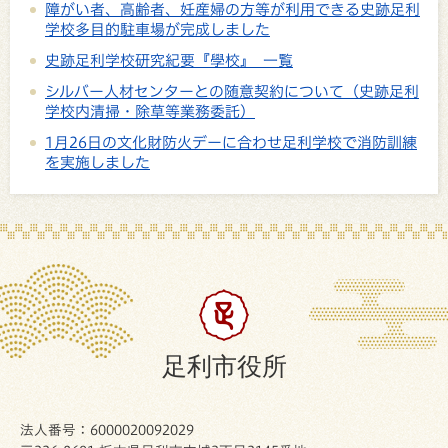
障がい者、高齢者、妊産婦の方等が利用できる史跡足利
学校多目的駐車場が完成しました
史跡足利学校研究紀要『學校』 一覧
シルバー人材センターとの随意契約について（史跡足利
学校内清掃・除草等業務委託）
1月26日の文化財防火デーに合わせ足利学校で消防訓練
を実施しました
足利市役所
法人番号：6000020092029