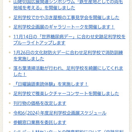
山姥切国広展関連シンポジウム「鉄生産地としての両毛
地域を考える」を開催しました
足利学校でかやぶき屋根の工事見学会を開催しました
足利学校企画展のギャラリートークを開催します！
11月14日の「世界糖尿病デー」に合わせ史跡足利学校を
ブルーライトアップします
1月26日の文化財防火デーに合わせ足利学校で消防訓練
を実施しました
落ち葉清掃活動が行われ、足利学校を綺麗にしてくれま
した！
『日曜論語素読体験』を実施します！
足利学校で雅楽レクチャーコンサートを開催しました
刊行物の価格を改定します
令和6(2024)年度足利学校企画展スケジュール
参観窓口業務を委託します
シルバー人材センターとの随意契約について（史跡足利