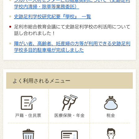
学校内清掃・除草等業務委託）
史跡足利学校研究紀要『學校』 一覧
足利市総合教育会議にて史跡足利学校の利活用について
話し合われました！
障がい者、高齢者、妊産婦の方等が利用できる史跡足利
学校多目的駐車場が完成しました
よく利用されるメニュー
戸籍・住民票
医療保険・年金
税金