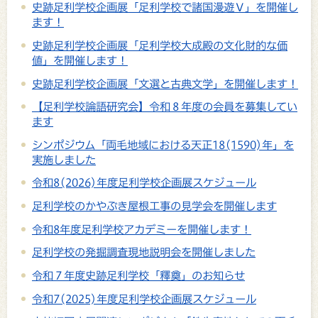
史跡足利学校企画展「足利学校で諸国漫遊Ⅴ」を開催し
ます！
史跡足利学校企画展「足利学校大成殿の文化財的な価
値」を開催します！
史跡足利学校企画展「文選と古典文学」を開催します！
【足利学校論語研究会】令和８年度の会員を募集してい
ます
シンポジウム「両毛地域における天正18(1590)年」を
実施しました
令和8(2026)年度足利学校企画展スケジュール
足利学校のかやぶき屋根工事の見学会を開催します
令和8年度足利学校アカデミーを開催します！
足利学校の発掘調査現地説明会を開催しました
令和７年度史跡足利学校「釋奠」のお知らせ
令和7(2025)年度足利学校企画展スケジュール