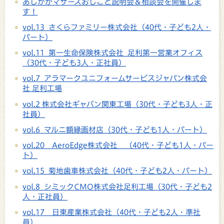
あしかがマザーズおしごと説明会＆相談会を開催しま
す！
vol.13 さくらファミリー株式会社（40代・子ども2人・
パート）
vol.11 第一生命保険株式会社 足利第一営業オフィス
（30代・子ども3人・正社員）
vol.7 アラマークユニフォームサービスジャパン株式会
社 足利工場
vol.2 株式会社ギャバン関東工場（30代・子ども3人・正
社員）
vol.6 マルニ額縁画材店（30代・子ども1人・パート）
vol.20 AeroEdge株式会社 （40代・子ども1人・パー
ト）
vol.15 菊地歯車株式会社（40代・子ども2人・パート）
vol.8 シミックCMO株式会社足利工場（30代・子ども2
人・正社員）
vol.17 日東産業株式会社（40代・子ども2人・準社
員）