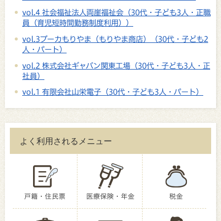
vol.4 社会福祉法人両崖福祉会（30代・子ども3人・正職
員（育児短時間勤務制度利用））
vol.3ブーカもりやま（もりやま商店）（30代・子ども2
人・パート）
vol.2 株式会社ギャバン関東工場（30代・子ども3人・正
社員）
vol.1 有限会社山栄電子（30代・子ども3人・パート）
よく利用されるメニュー
戸籍・住民票
医療保険・年金
税金