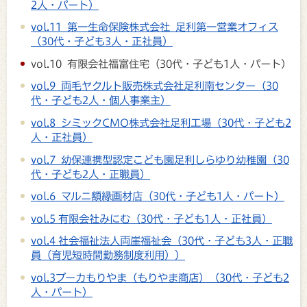
2人・パート）
vol.11 第一生命保険株式会社 足利第一営業オフィス
（30代・子ども3人・正社員）
vol.10 有限会社福富住宅（30代・子ども1人・パート）
vol.9 両毛ヤクルト販売株式会社足利南センター（30
代・子ども2人・個人事業主）
vol.8 シミックCMO株式会社足利工場（30代・子ども2
人・正社員）
vol.7 幼保連携型認定こども園足利しらゆり幼稚園（30
代・子ども2人・正職員）
vol.6 マルニ額縁画材店（30代・子ども1人・パート）
vol.5 有限会社みにむ（30代・子ども1人・正社員）
vol.4 社会福祉法人両崖福祉会（30代・子ども3人・正職
員（育児短時間勤務制度利用））
vol.3ブーカもりやま（もりやま商店）（30代・子ども2
人・パート）