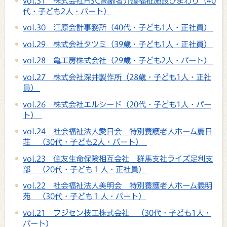
vol.31 株式会社HSC高齢者介護福祉施設ひまわり（40
代・子ども2人・パート）
vol.30 江原会計事務所（40代・子ども1人・正社員）
vol.29 株式会社タツミ（39歳・子ども1人・正社員）
vol.28 亀工房株式会社（29歳・子ども2人・パート）
vol.27 株式会社深井製作所（28歳・子ども1人・正社
員）
vol.26 株式会社エルシード（20代・子ども1人・パー
ト）
vol.24 社会福祉法人愛日会 特別養護老人ホーム麗日
荘 （30代・子ども2人・パート）
vol.23 住友生命保険相互会社 群馬支社ライズ足利支
部 （20代・子ども１人・正社員）
vol.22 社会福祉法人美明会 特別養護老人ホーム義明
苑 （30代・子ども１人・パート）
vol.21 フジセン技工株式会社 （30代・子ども1人・
パート）