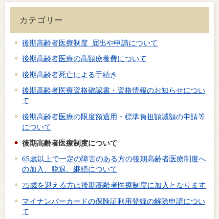
カテゴリー
後期高齢者医療制度 届出や申請について
後期高齢者医療の高額療養費について
後期高齢者死亡による手続き
後期高齢者医療資格確認書・資格情報のお知らせについ
て
後期高齢者医療の限度額適用・標準負担額減額の申請等
について
後期高齢者医療制度について
65歳以上で一定の障害のある方の後期高齢者医療制度へ
の加入、脱退、継続について
75歳を迎える方は後期高齢者医療制度に加入となります
マイナンバーカードの保険証利用登録の解除申請につい
て