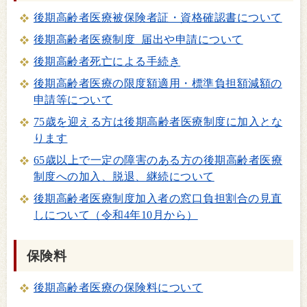
後期高齢者医療被保険者証・資格確認書について
後期高齢者医療制度 届出や申請について
後期高齢者死亡による手続き
後期高齢者医療の限度額適用・標準負担額減額の
申請等について
75歳を迎える方は後期高齢者医療制度に加入とな
ります
65歳以上で一定の障害のある方の後期高齢者医療
制度への加入、脱退、継続について
後期高齢者医療制度加入者の窓口負担割合の見直
しについて（令和4年10月から）
保険料
後期高齢者医療の保険料について