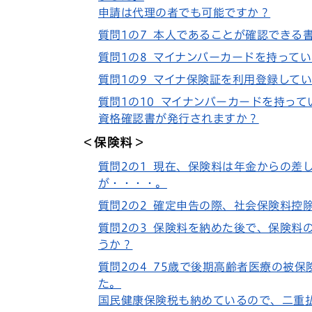
申請は代理の者でも可能ですか？
質問1の7 本人であることが確認できる
質問1の8 マイナンバーカードを持って
質問1の9 マイナ保険証を利用登録して
質問1の10 マイナンバーカードを持っ
資格確認書が発行されますか？
＜保険料＞
質問2の1 現在、保険料は年金からの差
が・・・・。
質問2の2 確定申告の際、社会保険料控
質問2の3 保険料を納めた後で、保険料
うか？
質問2の4 75歳で後期高齢者医療の被
た。
国民健康保険税も納めているので、二重