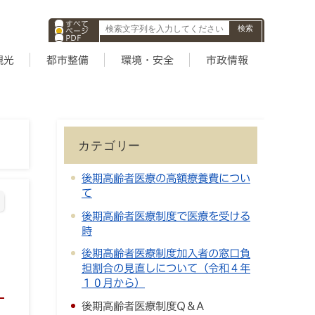
すべて
ページ
PDF
ID
観光
都市整備
環境・安全
市政情報
カテゴリー
後期高齢者医療の高額療養費につい
て
後期高齢者医療制度で医療を受ける
時
後期高齢者医療制度加入者の窓口負
担割合の見直しについて（令和４年
１０月から）
後期高齢者医療制度Q＆A