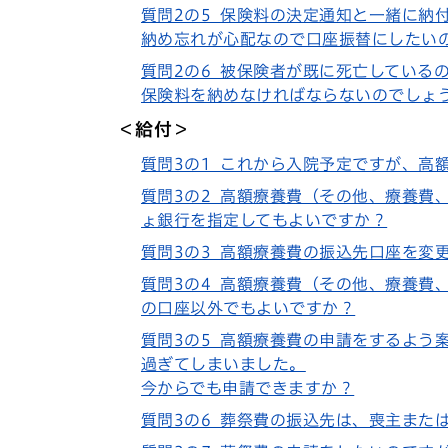
質問2の5 保険料の決定通知と一緒に納
納め忘れが心配なので口座振替にしたい
質問2の6 被保険者が既に死亡している
保険料を納めなければならないのでしょ
＜給付＞
質問3の1 これから入院予定ですが、高
質問3の2 高額療養費（その他、療養費
ょ銀行を指定してもよいですか？
質問3の3 高額療養費の振込先口座を変
質問3の4 高額療養費（その他、療養費
の口座以外でもよいですか？
質問3の5 高額療養費の申請をするよう
過ぎてしまいました。
今からでも申請できますか？
質問3の6 葬祭費の振込先は、喪主また