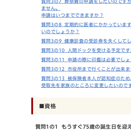
質問3の7 葬祭費の申請をしたいのです
ません。
申請はいつまでできますか？
質問3の8 定期的に医者にかかっていま
いのでしょうか？
質問3の9 健康診査の受診券を失くして
質問3の10 人間ドックを受ける予定で
質問3の11 申請の際に印鑑は必要でし
質問3の12 市役所まで行くことが出来
質問3の13 被保険者本人が認知症のた
受取先を家族のところに変更したいので
■資格
質問1の1 もうすぐ75歳の誕生日を