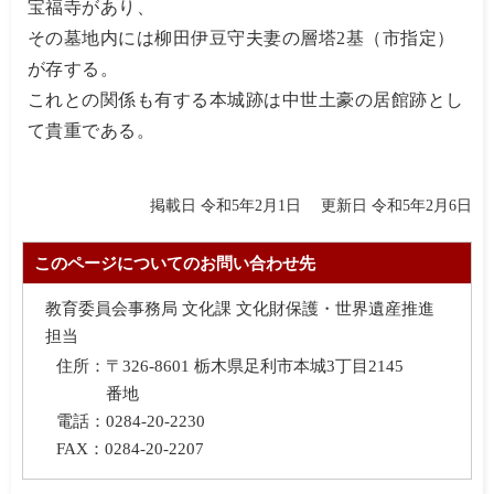
宝福寺があり、
その墓地内には柳田伊豆守夫妻の層塔2基（市指定）
が存する。
これとの関係も有する本城跡は中世土豪の居館跡とし
て貴重である。
掲載日 令和5年2月1日
更新日 令和5年2月6日
このページについてのお問い合わせ先
教育委員会事務局 文化課 文化財保護・世界遺産推進
担当
住所：
〒326-8601 栃木県足利市本城3丁目2145
番地
電話：
0284-20-2230
FAX：
0284-20-2207