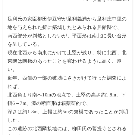
足利氏の家臣柳田伊豆守が足利義満から足利庄中里の
地を与えられた折に築城したとみられる居館跡で、
南西部分が判然としないが、平面形は南北に長い台形
を呈している。
現在北西から南東にかけて土塁が残り、特に北西、北
東隅は隅櫓のあったことを窺わせるように高く、厚
い。
近年、西側の一部の破壊にさきがけて行った調査によ
れば、
北西角より南へ10mの地点で、土塁の高さ約1.8m、下
幅6～7m、濠の断面形は箱薬研的で、
深さは約1.8m、上幅は約5mの規模であったことが判明
した。
この遺跡の北西隣接地には、柳田氏の菩提寺とされる