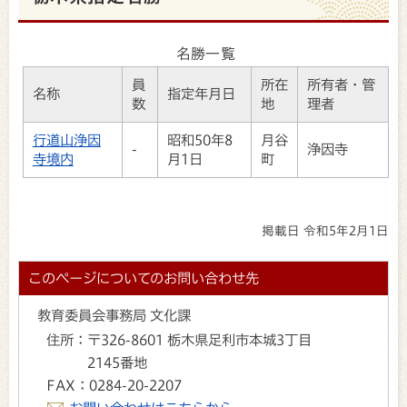
名勝一覧
員
所在
所有者・管
名称
指定年月日
数
地
理者
行道山浄因
昭和50年8
月谷
-
浄因寺
寺境内
月1日
町
掲載日 令和5年2月1日
このページについてのお問い合わせ先
教育委員会事務局 文化課
住所：
〒326-8601 栃木県足利市本城3丁目
2145番地
FAX：
0284-20-2207