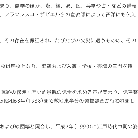
まり、儒学のほか、漢、経、易、医、兵学や占卜などの講義
、フランシスコ・ザビエルらの宣教師によって西洋にも伝え
り、その存在を保証され、たびたびの火災に遭うものの、その
利学校は廃校となり、聖廟および入徳・学校・杏壇の三門を残
ら遺跡の保護・歴史的景観の保全を求める声が高まり、保存
から昭和63年(1988)まで敷地東半分の発掘調査が行われまし
よび絵図等と照合し、平成2年(1990)に江戸時代中期の姿