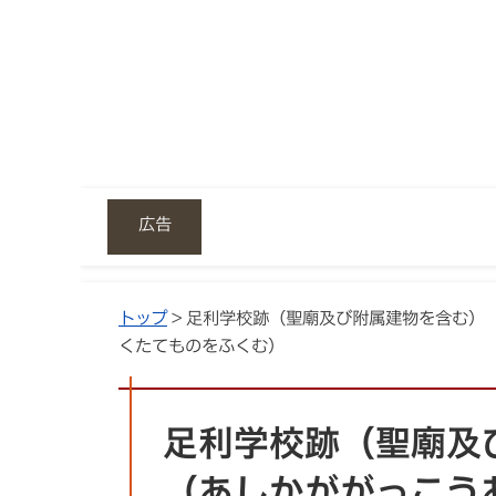
広告
トップ
> 足利学校跡（聖廟及び附属建物を含む）
くたてものをふくむ）
足利学校跡（聖廟及
（あしかががっこう