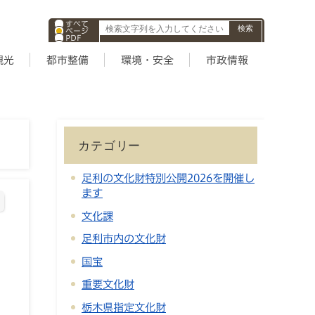
すべて
ページ
PDF
ID
観光
都市整備
環境・安全
市政情報
カテゴリー
足利の文化財特別公開2026を開催し
ます
文化課
足利市内の文化財
国宝
重要文化財
栃木県指定文化財