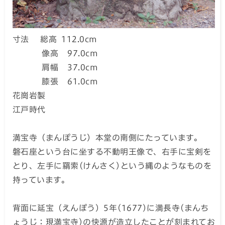
寸法 総高 112.0cm
像高 97.0cm
肩幅 37.0cm
膝張 61.0cm
花崗岩製
江戸時代
満宝寺（まんぽうじ）本堂の南側にたっています。
磐石座という台に坐する不動明王像で、右手に宝剣を
とり、左手に羂索(けんさく)という縄のようなものを
持っています。
背面に延宝（えんぽう）5年(1677)に満長寺(まんち
ょうじ：現満宝寺)の快源が造立したことが刻まれてお