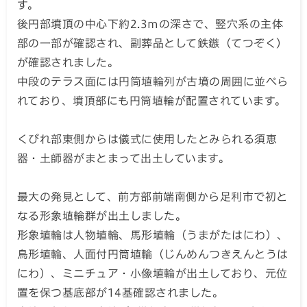
す。
後円部墳頂の中心下約2.3mの深さで、竪穴系の主体
部の一部が確認され、副葬品として鉄鏃（てつぞく）
が確認されました。
中段のテラス面には円筒埴輪列が古墳の周囲に並べら
れており、墳頂部にも円筒埴輪が配置されています。
くびれ部東側からは儀式に使用したとみられる須恵
器・土師器がまとまって出土しています。
最大の発見として、前方部前端南側から足利市で初と
なる形象埴輪群が出土しました。
形象埴輪は人物埴輪、馬形埴輪（うまがたはにわ）、
鳥形埴輪、人面付円筒埴輪（じんめんつきえんとうは
にわ）、ミニチュア・小像埴輪が出土しており、元位
置を保つ基底部が14基確認されました。