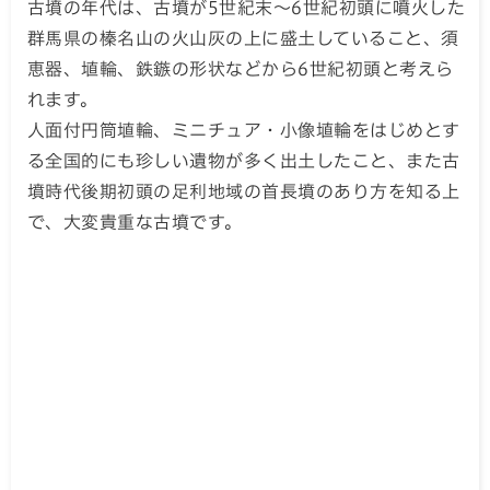
古墳の年代は、古墳が5世紀末～6世紀初頭に噴火した
群馬県の榛名山の火山灰の上に盛土していること、須
恵器、埴輪、鉄鏃の形状などから6世紀初頭と考えら
れます。
人面付円筒埴輪、ミニチュア・小像埴輪をはじめとす
る全国的にも珍しい遺物が多く出土したこと、また古
墳時代後期初頭の足利地域の首長墳のあり方を知る上
で、大変貴重な古墳です。