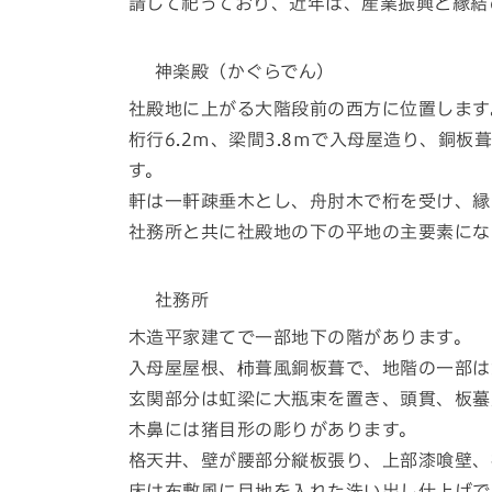
請して祀っており、近年は、産業振興と縁結
神楽殿（かぐらでん）
社殿地に上がる大階段前の西方に位置します
桁行6.2m、梁間3.8mで入母屋造り、銅
す。
軒は一軒疎垂木とし、舟肘木で桁を受け、縁
社務所と共に社殿地の下の平地の主要素にな
社務所
木造平家建てで一部地下の階があります。
入母屋屋根、杮葺風銅板葺で、地階の一部は
玄関部分は虹梁に大瓶束を置き、頭貫、板蟇
木鼻には猪目形の彫りがあります。
格天井、壁が腰部分縦板張り、上部漆喰壁、
床は布敷風に目地を入れた洗い出し仕上げで