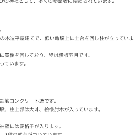
びの神社として、多くの参詣者に崇められています。
。
板葺の木造平屋建てで、低い亀腹上に土台を回し柱が立っていま
に高欄を回しており、壁は横板羽目です。
っています。
鉄筋コンクリート造です。
股、柱上部は大斗、絵様肘木が入っています。
袖壁には菱格子が入ります。
、2段の式台がついています。