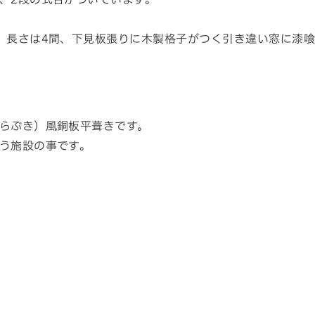
、長さは4間、下見板張りに木製格子がつく引き違い窓に漆
らぶき）風銅板平葺きです。
う施設の事です。