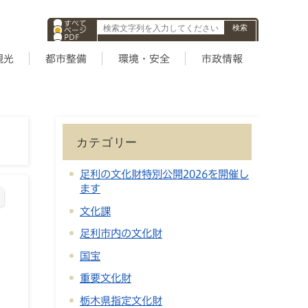
すべて
ページ
PDF
ID
観光
都市整備
環境・安全
市政情報
カテゴリー
足利の文化財特別公開2026を開催し
ます
文化課
足利市内の文化財
国宝
重要文化財
栃木県指定文化財