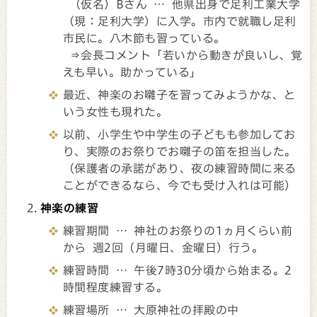
（仮名）Bさん … 他県出身で足利工業大学
（現：足利大学）に入学。市内で就職し足利
市民に。八木節も習っている。
⇒会長コメント「若いから動きが良いし、覚
えも早い。助かっている」
最近、神楽のお囃子を習ってみようかな、と
いう女性も現れた。
以前、小学生や中学生の子どもも参加してお
り、実際のお祭りでお囃子の笛を担当した。
（保護者の承諾があり、夜の練習時間に来る
ことができるなら、今でも受け入れは可能）
神楽の練習
練習期間 … 神社のお祭りの1ヵ月くらい前
から 週2回（月曜日、金曜日）行う。
練習時間 … 午後7時30分頃から始まる。2
時間程度練習する。
練習場所 … 大原神社の拝殿の中