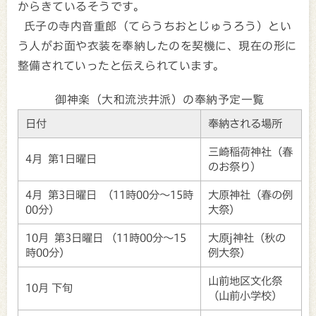
からきているそうです。
氏子の寺内音重郎（てらうちおとじゅうろう）とい
う人がお面や衣装を奉納したのを契機に、現在の形に
整備されていったと伝えられています。
御神楽（大和流渋井派）の奉納予定一覧
日付
奉納される場所
三崎稲荷神社（春
4月 第1日曜日
のお祭り）
4月 第3日曜日 （11時00分～15時
大原神社（春の例
00分）
大祭）
10月 第3日曜日 （11時00分～15
大原j神社（秋の
時00分）
例大祭）
山前地区文化祭
10月 下旬
（山前小学校）