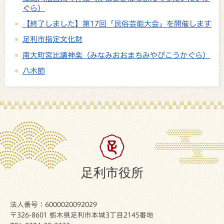
ぐら）
【終了しました】第17回「民俗芸能大会」を開催します
足利市指定文化財
南大町宮比講神楽（みなみおおまちみやびこうかぐら）
八木節
足利市役所
法人番号：6000020092029
〒326-8601 栃木県足利市本城3丁目2145番地