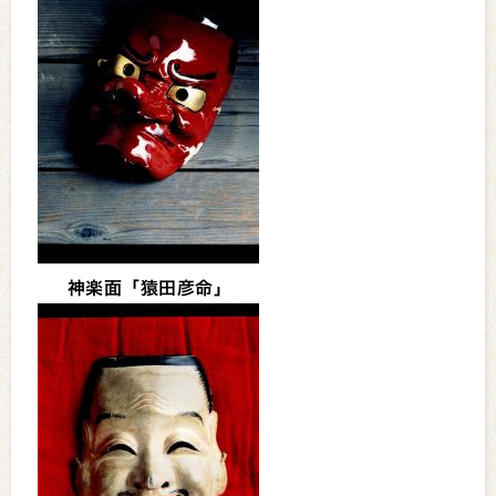
神楽面「猿田彦命」