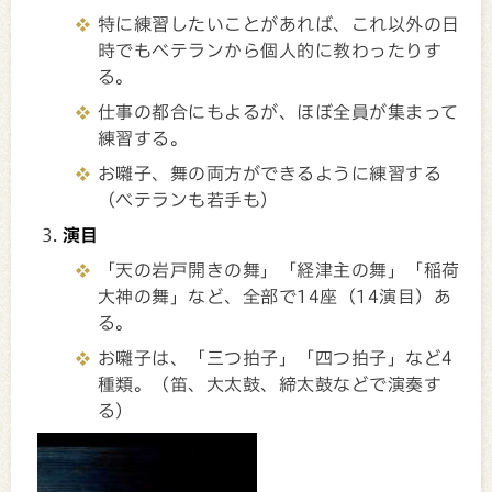
特に練習したいことがあれば、これ以外の日
時でもベテランから個人的に教わったりす
る。
仕事の都合にもよるが、ほぼ全員が集まって
練習する。
お囃子、舞の両方ができるように練習する
（ベテランも若手も）
演目
「天の岩戸開きの舞」「経津主の舞」「稲荷
大神の舞」など、全部で14座（14演目）あ
る。
お囃子は、「三つ拍子」「四つ拍子」など4
種類。（笛、大太鼓、締太鼓などで演奏す
る）