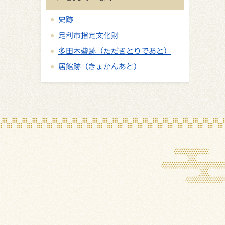
史跡
足利市指定文化財
多田木砦跡（ただきとりであと）
居館跡（きょかんあと）