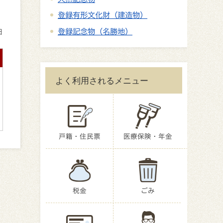
登録有形文化財（建造物）
登録記念物（名勝地）
日
よく利用されるメニュー
戸籍・住民票
医療保険・年金
税金
ごみ