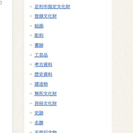
0
足利市指定文化財
登録文化財
絵画
彫刻
書跡
工芸品
考古資料
歴史資料
建造物
無形文化財
、
民俗文化財
史跡
名勝
天然記念物