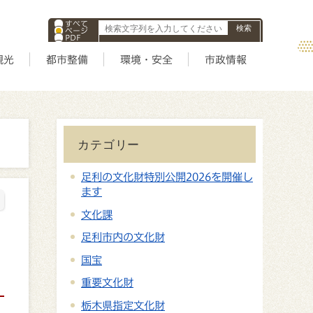
すべて
ページ
PDF
ID
観光
都市整備
環境・安全
市政情報
カテゴリー
足利の文化財特別公開2026を開催し
ます
文化課
足利市内の文化財
国宝
重要文化財
栃木県指定文化財