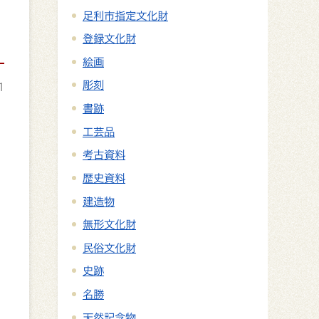
足利市指定文化財
登録文化財
絵画
彫刻
1
書跡
工芸品
考古資料
歴史資料
建造物
無形文化財
民俗文化財
史跡
名勝
天然記念物