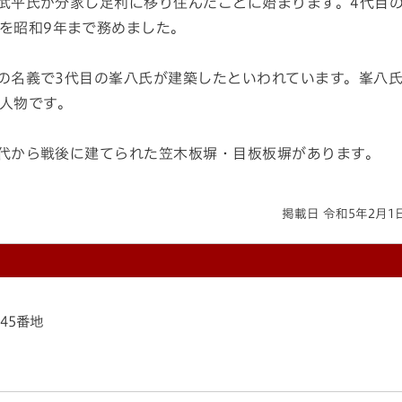
武平氏が分家し足利に移り住んだことに始まります。4代目
を昭和9年まで務めました。
の名義で3代目の峯八氏が建築したといわれています。峯八
人物です。
代から戦後に建てられた笠木板塀・目板板塀があります。
掲載日 令和5年2月1
145番地