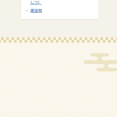
しつ）
建造物