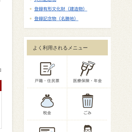
の
登録有形文化財（建造物）
登録記念物（名勝地）
氏
よく利用されるメニュー
日
戸籍・住民票
医療保険・年金
税金
ごみ