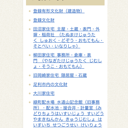
登録有形文化財（建造物）
登録文化財
田沼家住宅 主屋・土蔵・表門・外
塀・稲荷社 （たぬまけじゅうた
く しゅおく・どぞう・おもてもん・
そとべい・いなりしゃ）
柳田家住宅 事務所・倉庫・表
門 （やなぎたけじゅうたく じむし
ょ・そうこ・おもてもん）
旧岡崎家住宅 隠居屋・石蔵
足利市内の文化財
大川家住宅
緑町配水場 水道山記念館（旧事務
所）・配水池・接合井・計量室（み
どりちょうはいすいじょう すいどう
やまきねんかん きゅうじむしょ は
いすいち せつごうせい けいりょう