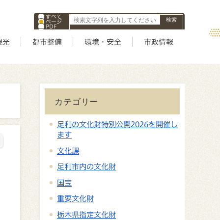
すべて
ページ
PDF
ID
観光
都市整備
環境・安全
市政情報
カテゴリー
足利の文化財特別公開2026を開催し
ます
文化課
足利市内の文化財
国宝
重要文化財
栃木県指定文化財