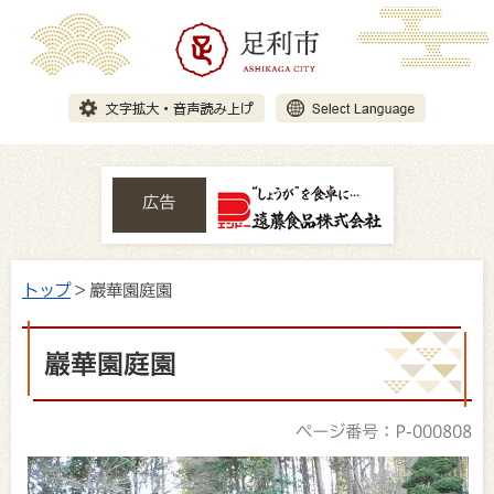
広告
トップ
> 巖華園庭園
巖華園庭園
ページ番号：P-000808