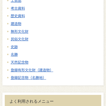
工芸品
考古資料
歴史資料
建造物
無形文化財
民俗文化財
史跡
名勝
天然記念物
登録有形文化財（建造物）
登録記念物（名勝地）
よく利用されるメニュー