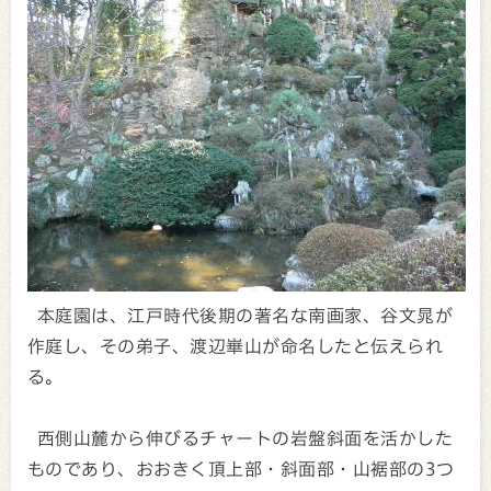
本庭園は、江戸時代後期の著名な南画家、谷文晁が
作庭し、その弟子、渡辺崋山が命名したと伝えられ
る。
西側山麓から伸びるチャートの岩盤斜面を活かした
ものであり、おおきく頂上部・斜面部・山裾部の3つ