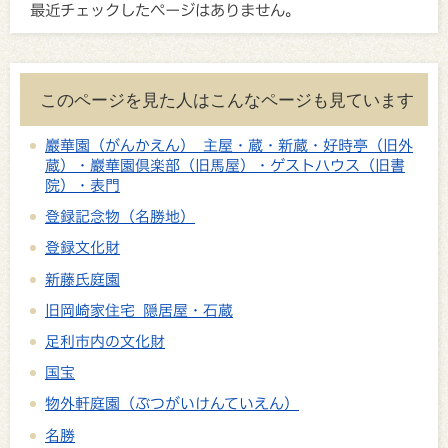
最近チェックしたページはありません。
このページを見た人はこんなページも見ています
巖華園（がんかえん） 主屋・蔵・新蔵・好時亭（旧外
蔵）・巖華園倶楽部（旧馬屋）・ゲストハウス（旧書
院）・表門
登録記念物（名勝地）
登録文化財
新藤氏庭園
旧岡崎家住宅 隠居屋・石蔵
足利市内の文化財
国宝
物外軒庭園（ぶつがいけんていえん）
名勝