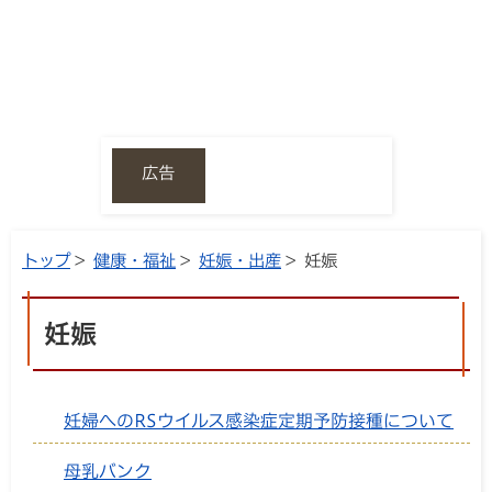
広告
トップ
>
健康・福祉
>
妊娠・出産
> 妊娠
妊娠
妊婦へのRSウイルス感染症定期予防接種について
母乳バンク