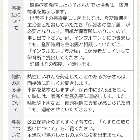
感染症を発症したお子さんがでた場合は、随時
感染
情報を掲示します。
症に
出席停止の感染症につきましては、登所時期を
つい
主治医と相談していただき「保護者の登所届」が
て
必要となります。用紙が保育所にありますので、
申し出て下さい。尚、インフルエンザにつきまし
ても、登所時期を主治医と相談していただき、
『インフルエンザ登所届』に保護者がサインして
保育所に提出してください。
詳細はその都度、お話します。
発熱
熱性けいれんを発症したことのあるお子さんは、
のあ
面接時に詳しくお聞きします。
る場
平熱を基本としますが、保育中に37.5度を超え
合に
た時には、家庭や勤務先等に連絡します。また、
つい
嘔吐や下痢など、健康状態に異変が感じられた時
て
にも、連絡させていただきます。
与薬
公立保育所のすくすく子育ての、『くすりの取り
につ
扱いについて』をご覧ください。
いて
主治医が処方したもの以外は投薬出来ません。