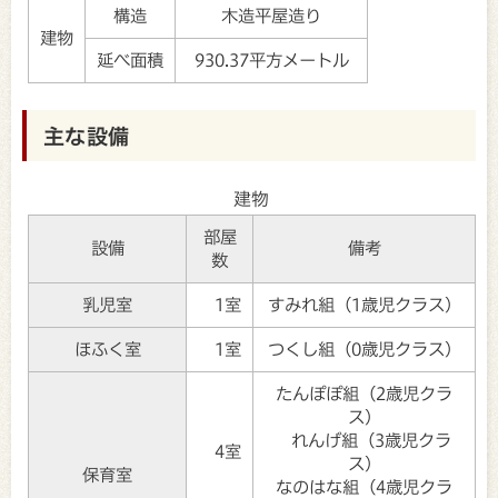
構造
木造平屋造り
建物
延べ面積
930.37平方メートル
主な設備
建物
部屋
設備
備考
数
乳児室
1室
すみれ組（1歳児クラス）
ほふく室
1室
つくし組（0歳児クラス）
たんぽぽ組（2歳児クラ
ス）
れんげ組（3歳児クラ
4室
ス）
保育室
なのはな組（4歳児クラ