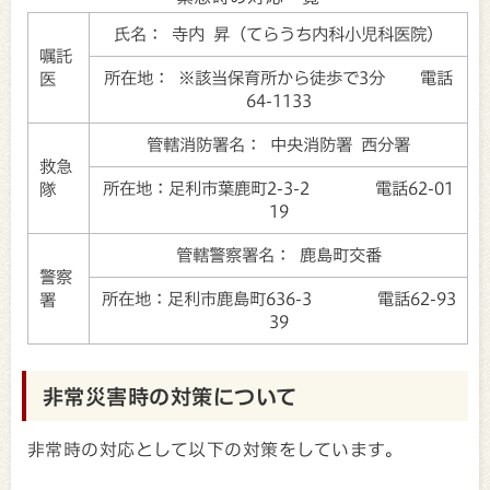
氏名： 寺内 昇（てらうち内科小児科医院）
嘱託
所在地： ※該当保育所から徒歩で3分 電話
医
64-1133
管轄消防署名： 中央消防署 西分署
救急
所在地：足利市葉鹿町2-3-2 電話62-01
隊
19
管轄警察署名： 鹿島町交番
警察
所在地：足利市鹿島町636-3 電話62-93
署
39
非常災害時の対策について
非常時の対応として以下の対策をしています。