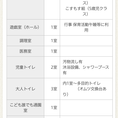
ス）
こすもす組（5歳児クラ
ス）
行事 保育活動午睡等に利
遊戯室（ホール）
1室
用
調理室
1室
医務室
1室
汚物流し有
児童トイレ
2室
沐浴設備、シャワーブース
有
内1室～多目的トイレ
大人トイレ
3室
（オムツ交換台あ
り）
こども誰でも通園
1室
室