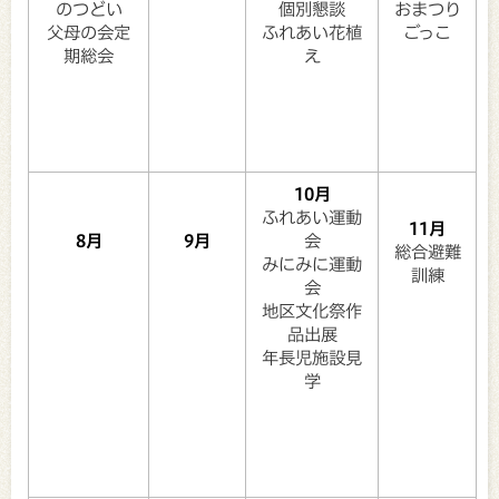
のつどい
個別懇談
おまつり
父母の会定
ふれあい花植
ごっこ
期総会
え
10月
ふれあい運動
11月
8月
9月
会
総合避難
みにみに運動
訓練
会
地区文化祭作
品出展
年長児施設見
学