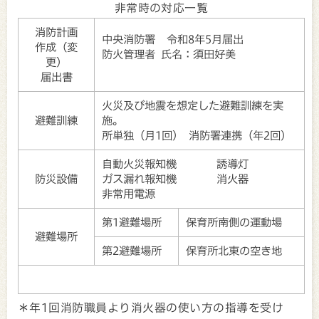
非常時の対応一覧
消防計画
中央消防署 令和8年5月届出
作成（変
防火管理者 氏名：須田好美
更）
届出書
火災及び地震を想定した避難訓練を実
避難訓練
施。
所単独（月1回） 消防署連携（年2回）
自動火災報知機 誘導灯
防災設備
ガス漏れ報知機 消火器
非常用電源
第1避難場所
保育所南側の運動場
避難場所
第2避難場所
保育所北東の空き地
＊年1回消防職員より消火器の使い方の指導を受け