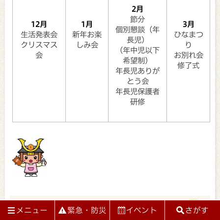
2月
節分
12月
1月
3月
個別懇談（年
生活発表会
新年お楽
ひなまつ
長児）
クリスマス
しみ会
り
（年中児以下
会
お別れ会
希望制）
修了式
年長児ありが
とう会
年長児保護者
研修
にし保育所の様子
メニュー
緊急・防災
イベント
さがす